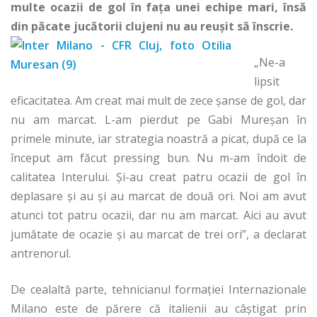
multe ocazii de gol în faţa unei echipe mari, însă
din păcate jucătorii clujeni nu au reuşit să înscrie.
„Ne-a
lipsit
eficacitatea. Am creat mai mult de zece șanse de gol, dar
nu am marcat. L-am pierdut pe Gabi Mureşan în
primele minute, iar strategia noastră a picat, după ce la
început am făcut pressing bun. Nu m-am îndoit de
calitatea Interului. Şi-au creat patru ocazii de gol în
deplasare și au și au marcat de două ori. Noi am avut
atunci tot patru ocazii, dar nu am marcat. Aici au avut
jumătate de ocazie și au marcat de trei ori”, a declarat
antrenorul.
De cealaltă parte, tehnicianul formaţiei Internazionale
Milano este de părere că italienii au câştigat prin