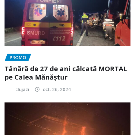
PROMO
Tânără de 27 de ani călcată MORTAL
pe Calea Mănăștur
clujazi
oct. 26, 2024