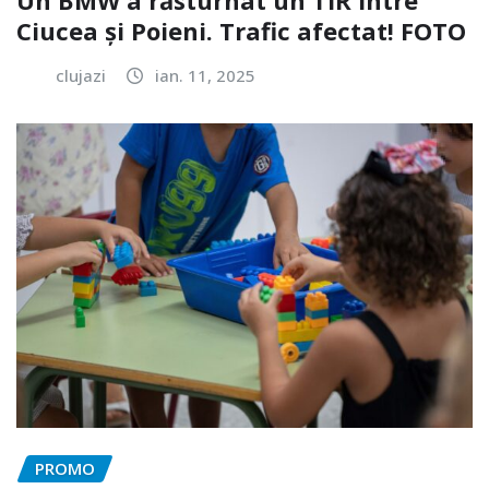
Un BMW a răsturnat un TIR între
Ciucea și Poieni. Trafic afectat! FOTO
clujazi
ian. 11, 2025
PROMO