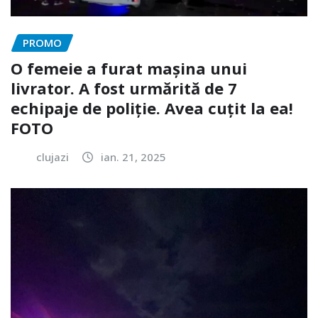
PROMO
O femeie a furat mașina unui
livrator. A fost urmărită de 7
echipaje de poliție. Avea cuțit la ea!
FOTO
clujazi
ian. 21, 2025