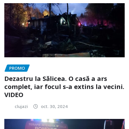
PROMO
Dezastru la Sălicea. O casă a ars
complet, iar focul s-a extins la vecini.
VIDEO
clujazi
oct. 30, 2024