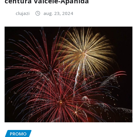
centura Vâlcele-Apahida
clujazi
aug. 23, 2024
PROMO