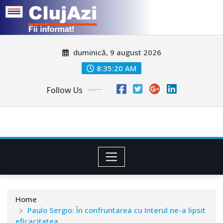
Skip
duminică, 9 august 2026
to
content
8:35:23 AM
Follow Us
Home
Paulo Sergio: În confruntarea cu Interul ne-a lipsit
eficacitatea