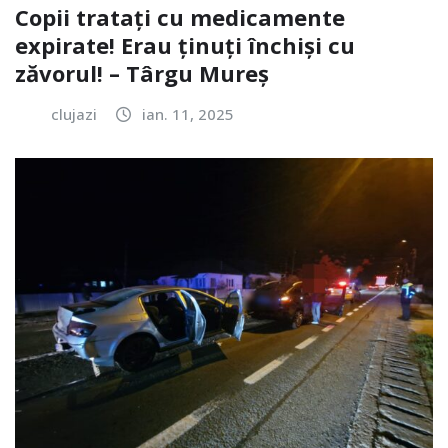
Copii tratați cu medicamente
expirate! Erau ținuți închiși cu
zăvorul! – Târgu Mureș
clujazi
ian. 11, 2025