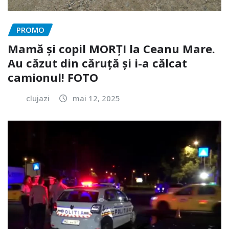
PROMO
Mamă și copil MORȚI la Ceanu Mare.
Au căzut din căruță și i-a călcat
camionul! FOTO
clujazi
mai 12, 2025