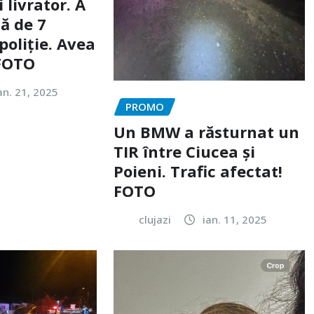
livrator. A
ă de 7
poliție. Avea
 FOTO
an. 21, 2025
PROMO
Un BMW a răsturnat un
TIR între Ciucea și
Poieni. Trafic afectat!
FOTO
clujazi
ian. 11, 2025