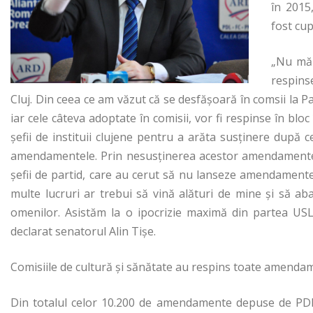
în 2015,
fost cup
„Nu mă 
respinse
Cluj. Din ceea ce am văzut că se desfășoară în comsii la
iar cele câteva adoptate în comisii, vor fi respinse în bloc
șefii de instituii clujene pentru a arăta susținere după 
amendamentele. Prin nesusținerea acestor amendamente, 
șefii de partid, care au cerut să nu lanseze amendamente
multe lucruri ar trebui să vină alături de mine și să 
omenilor. Asistăm la o ipocrizie maximă din partea USL
declarat senatorul Alin Tișe.
Comisiile de cultură și sănătate au respins toate amendam
Din totalul celor 10.200 de amendamente depuse de PDL 