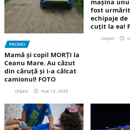
mașina unui 
fost urmărit
echipaje de 
cuțit la ea!
clujazi
i
PROMO
Mamă și copil MORȚI la
Ceanu Mare. Au căzut
din căruță și i-a călcat
camionul! FOTO
clujazi
mai 12, 2025