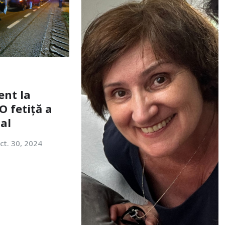
ent la
O fetiță a
tal
ct. 30, 2024