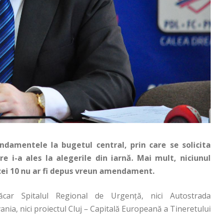
damentele la bugetul central, prin care se solicita
e i-a ales la alegerile din iarnă. Mai mult, niciunul
cei 10 nu ar fi depus vreun amendament.
ăcar Spitalul Regional de Urgență, nici Autostrada
ania, nici proiectul Cluj – Capitală Europeană a Tineretului