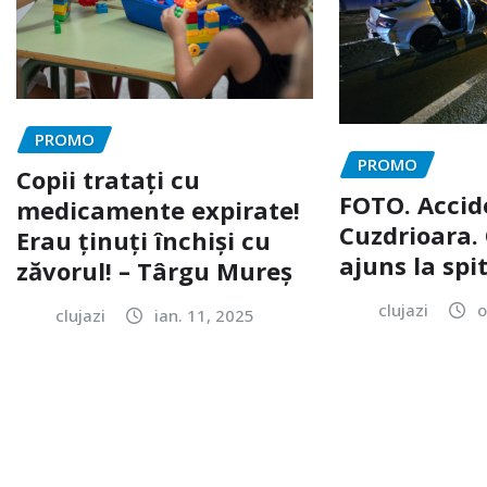
PROMO
PROMO
Copii tratați cu
FOTO. Accid
medicamente expirate!
Cuzdrioara. 
Erau ținuți închiși cu
ajuns la spi
zăvorul! – Târgu Mureș
clujazi
o
clujazi
ian. 11, 2025