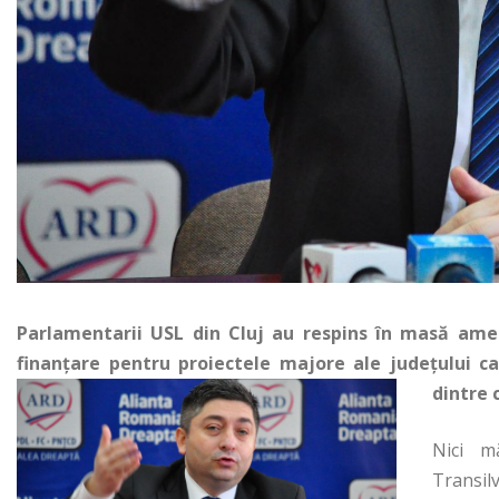
Parlamentarii USL din Cluj au respins în masă amen
finanțare pentru proiectele majore ale județului car
dintre 
Nici m
Transilv