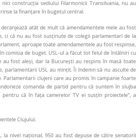
 nici construcția sediului Filarmonicii Transilvania, nu au
rinse la finanțare în bugetul central.
deranjează atât de mult că amendamentele mele au fost
, ci că nu au fost susținute de colegii parlamentari de la
 Parlament, aproape toate amendamentele au fost respinse,
 în comisia de buget. USL-ul a făcut tot felul de întâlniri cu
ce au fost aleși, dar la București au respins în masă toate
parlamentarii USL au mințit. Îi îndemn să nu asculte de
. Parlamentarii clujeni care au promis în campanie foarte
abandoneze comanda de partid pentru că suntem în slujba
 pentru că în fața camerelor TV ei susțin proiectele”, a
entele Clujului.
la nivel național, 950 au fost depuse de către senatorii