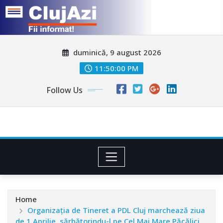
Skip
duminică, 9 august 2026
to
content
11:50:02 PM
Follow Us
Home
Organizaţia de Tineret a PDL Cluj marchează ziua
de 1 Aprilie, sărbătorindu-l pe Cel Mai Mare Păcălici