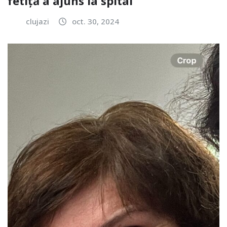
fetiță a ajuns la spital
clujazi
oct. 30, 2024