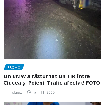
PROMO
Un BMW a răsturnat un TIR între
Ciucea și Poieni. Trafic afectat! FOTO
clujazi
ian. 11, 2025