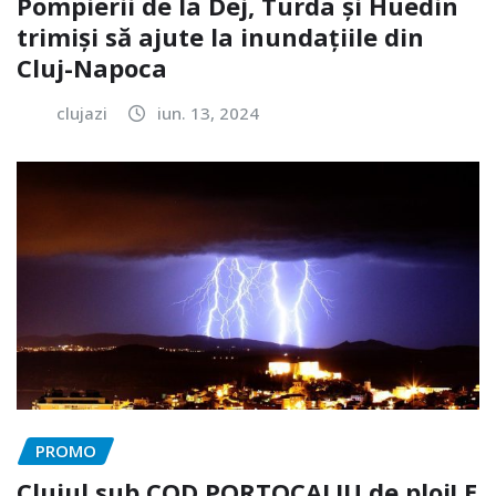
Pompierii de la Dej, Turda și Huedin
trimiși să ajute la inundațiile din
Cluj-Napoca
clujazi
iun. 13, 2024
PROMO
Clujul sub COD PORTOCALIU de ploi! E