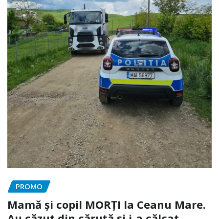
PROMO
Mamă și copil MORȚI la Ceanu Mare.
Au căzut din căruță și i-a călcat