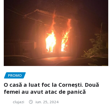
PROMO
O casă a luat foc la Cornești. Două
femei au avut atac de panică
clujazi
iun. 25, 2024