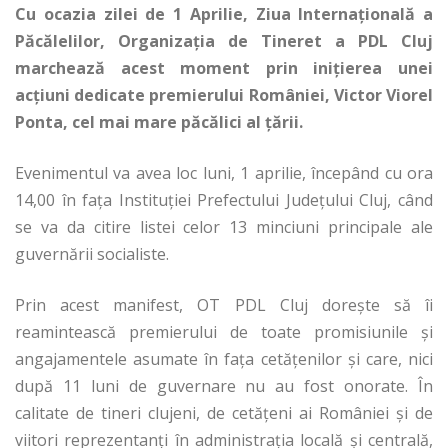
Cu ocazia zilei de 1 Aprilie, Ziua Internaţională a
Păcălelilor, Organizaţia de Tineret a PDL Cluj
marchează acest moment prin iniţierea unei
acţiuni dedicate premierului României, Victor Viorel
Ponta, cel mai mare păcălici al ţării.
Evenimentul va avea loc luni, 1 aprilie, începând cu ora
14,00 în faţa Instituţiei Prefectului Judeţului Cluj, când
se va da citire listei celor 13 minciuni principale ale
guvernării socialiste.
Prin acest manifest, OT PDL Cluj doreşte să îi
reamintească premierului de toate promisiunile şi
angajamentele asumate în faţa cetăţenilor şi care, nici
după 11 luni de guvernare nu au fost onorate. În
calitate de tineri clujeni, de cetăţeni ai României şi de
viitori reprezentanți în administrația locală și centrală,