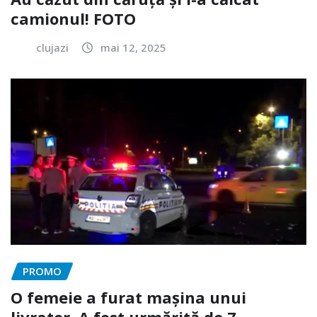
camionul! FOTO
clujazi
mai 12, 2025
PROMO
O femeie a furat mașina unui
livrator. A fost urmărită de 7