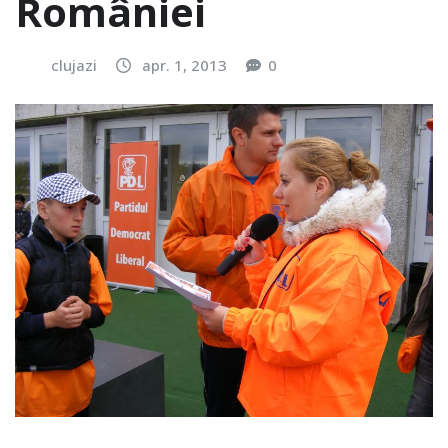
României
clujazi
apr. 1, 2013
0