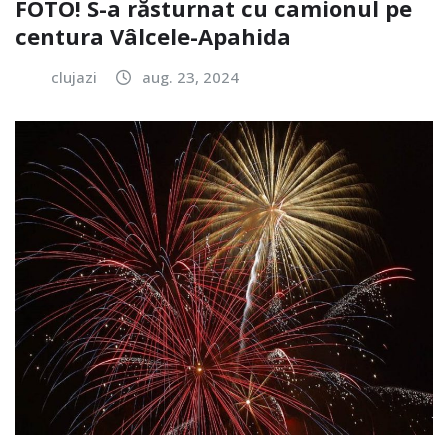
FOTO! S-a răsturnat cu camionul pe
centura Vâlcele-Apahida
clujazi
aug. 23, 2024