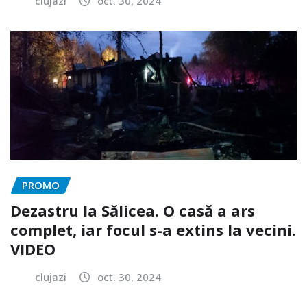
clujazi
oct. 30, 2024
PROMO
Dezastru la Sălicea. O casă a ars
complet, iar focul s-a extins la vecini.
VIDEO
clujazi
oct. 30, 2024