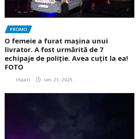
PROMO
O femeie a furat mașina unui
livrator. A fost urmărită de 7
echipaje de poliție. Avea cuțit la ea!
FOTO
clujazi
ian. 21, 2025