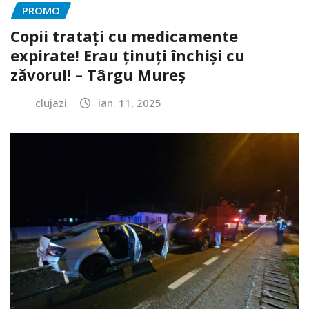
PROMO
Copii tratați cu medicamente
expirate! Erau ținuți închiși cu
zăvorul! – Târgu Mureș
clujazi
ian. 11, 2025