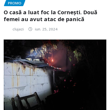
PROMO
O casă a luat foc la Cornești. Două
femei au avut atac de panică
clujazi
iun. 25, 2024