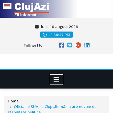
Skip
luni, 10 august 2026
to
content
12:36:49 PM
Follow Us
Home
Oficial al SUA, la Cluj: „România are nevoie de
stabilitate politică”