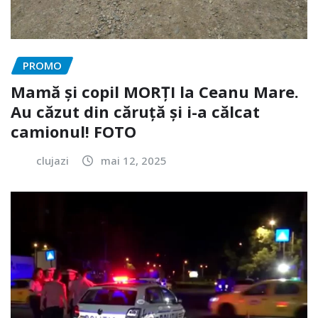
PROMO
Mamă și copil MORȚI la Ceanu Mare.
Au căzut din căruță și i-a călcat
camionul! FOTO
clujazi
mai 12, 2025