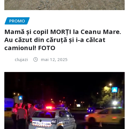
PROMO
Mamă și copil MORȚI la Ceanu Mare.
Au căzut din căruță și i-a călcat
camionul! FOTO
clujazi
mai 12, 2025