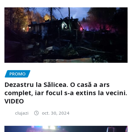
PROMO
Dezastru la Sălicea. O casă a ars
complet, iar focul s-a extins la vecini.
VIDEO
clujazi
oct. 30, 2024