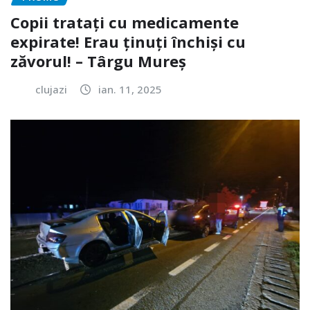
Copii tratați cu medicamente
expirate! Erau ținuți închiși cu
zăvorul! – Târgu Mureș
clujazi
ian. 11, 2025