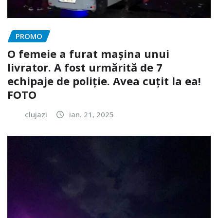
PROMO
O femeie a furat mașina unui
livrator. A fost urmărită de 7
echipaje de poliție. Avea cuțit la ea!
FOTO
clujazi
ian. 21, 2025