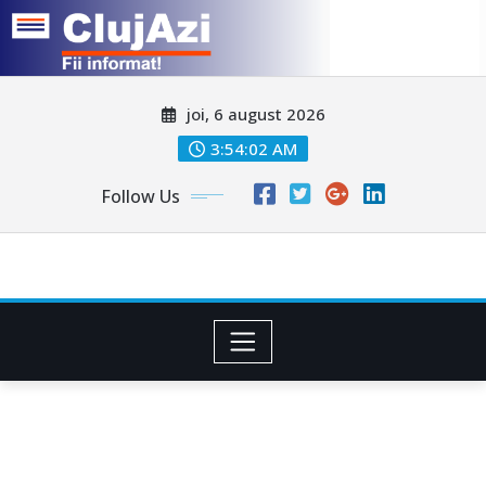
Skip
joi, 6 august 2026
to
content
3:54:05 AM
Follow Us