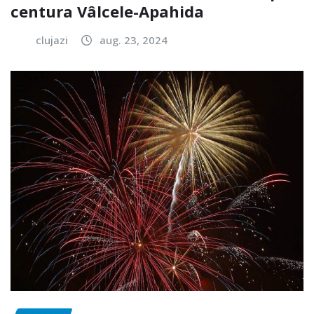
centura Vâlcele-Apahida
clujazi
aug. 23, 2024