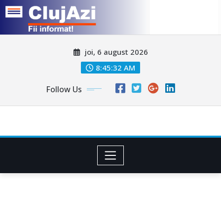
Skip
joi, 6 august 2026
to
content
8:45:35 AM
Follow Us