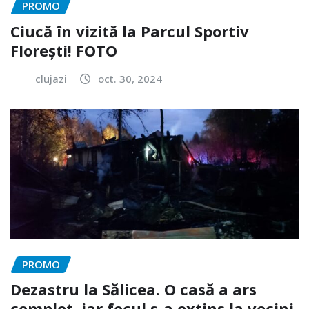
PROMO
Ciucă în vizită la Parcul Sportiv
Florești! FOTO
clujazi
oct. 30, 2024
PROMO
Dezastru la Sălicea. O casă a ars
complet, iar focul s-a extins la vecini.