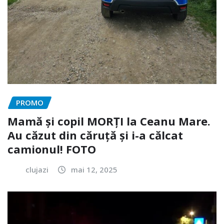
PROMO
Mamă și copil MORȚI la Ceanu Mare.
Au căzut din căruță și i-a călcat
camionul! FOTO
clujazi
mai 12, 2025