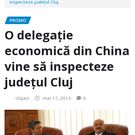
inspecteze judeţul Cluj
PROMO
O delegaţie
economică din China
vine să inspecteze
judeţul Cluj
clujazi
mai 17, 2013
0