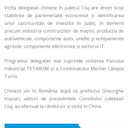
Vizita delegaţiei chineze în judeţul Cluj are drept scop
stabilirea de parteneriate economice şi identificarea
unor oportunităţi de investiţii în judeţ, în domenii
precum industria construcţiilor de maşini, producţia de
autovehicule, componente auto, unelte şi echipamente
agricole, componente electronice şi sectorul IT.
Programul delegaţiei mai cuprinde vizitarea Parcului
Industrial TETAROM şi a Combinatului Mechel Câmpia
Turzii.
Chinezii vin în România după ce prefectul Gheorghe
Vuşcan, alături de preşedintele Consiliului Judeţean
Cluj, au efectuat la rândul lor o vizită în China.