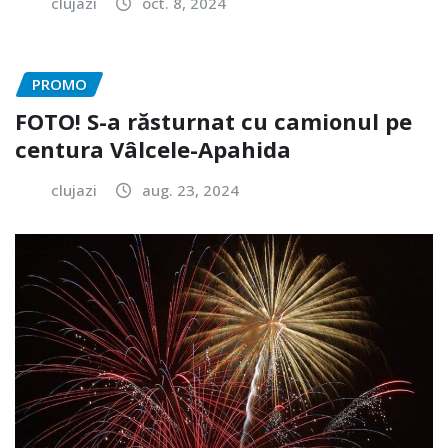
clujazi
oct. 8, 2024
PROMO
FOTO! S-a răsturnat cu camionul pe
centura Vâlcele-Apahida
clujazi
aug. 23, 2024