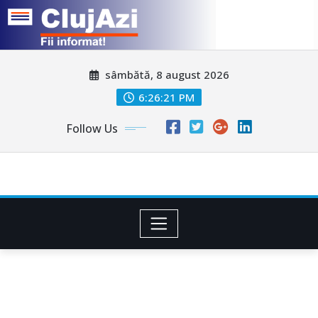
Skip
sâmbătă, 8 august 2026
to
content
6:26:24 PM
Follow Us