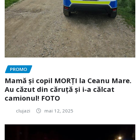
PROMO
Mamă și copil MORȚI la Ceanu Mare.
Au căzut din căruță și i-a călcat
camionul! FOTO
clujazi
mai 12, 2025