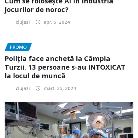
Cum se folosește AI în industria
jocurilor de noroc?
clujazi
apr. 5, 2024
PROMO
Poliția face anchetă la Câmpia
Turzii. 13 persoane s-au INTOXICAT
la locul de muncă
clujazi
mart. 25, 2024