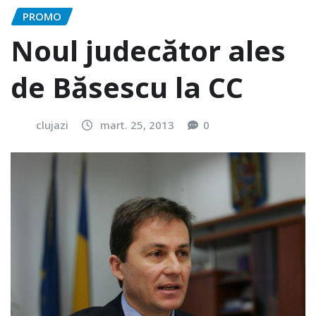
PROMO
Noul judecător ales
de Băsescu la CC
clujazi
mart. 25, 2013
0