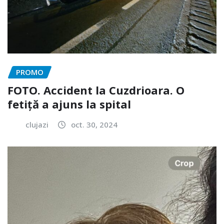
PROMO
FOTO. Accident la Cuzdrioara. O
fetiță a ajuns la spital
clujazi
oct. 30, 2024