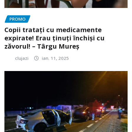
PROMO
Copii tratați cu medicamente
expirate! Erau ținuți închiși cu
zăvorul! – Târgu Mureș
clujazi
ian. 11, 2025