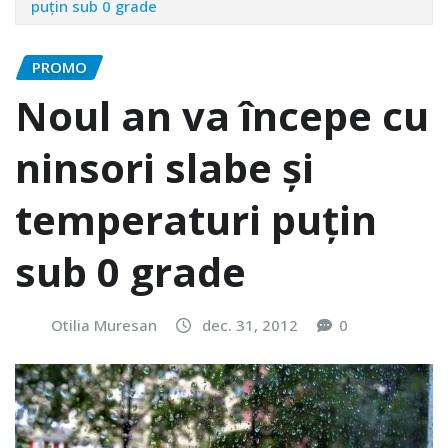
puţin sub 0 grade
PROMO
Noul an va începe cu
ninsori slabe şi
temperaturi puţin
sub 0 grade
Otilia Muresan
dec. 31, 2012
0