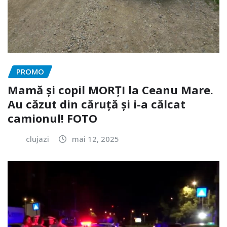
PROMO
Mamă și copil MORȚI la Ceanu Mare.
Au căzut din căruță și i-a călcat
camionul! FOTO
clujazi
mai 12, 2025