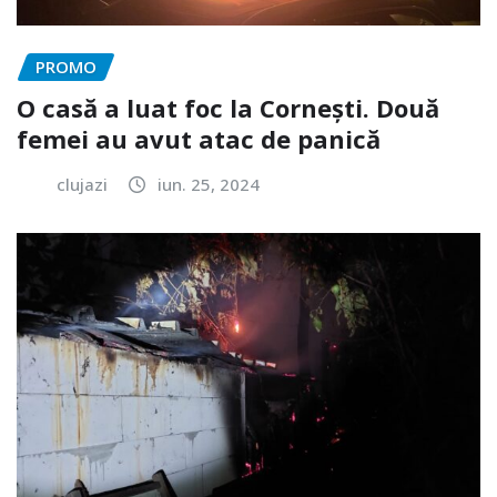
PROMO
O casă a luat foc la Cornești. Două
femei au avut atac de panică
clujazi
iun. 25, 2024