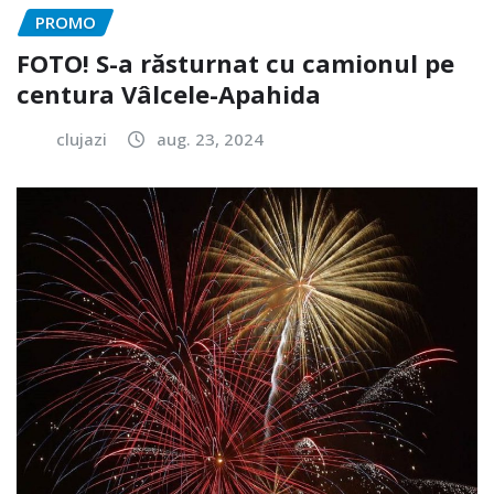
PROMO
FOTO! S-a răsturnat cu camionul pe
centura Vâlcele-Apahida
clujazi
aug. 23, 2024