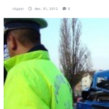
clujazi
dec. 31, 2012
0