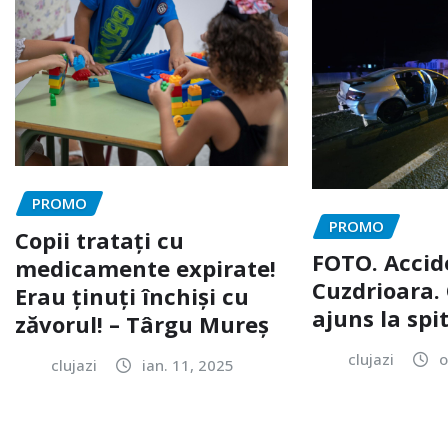
PROMO
PROMO
Copii tratați cu
FOTO. Accid
medicamente expirate!
Cuzdrioara. 
Erau ținuți închiși cu
ajuns la spi
zăvorul! – Târgu Mureș
clujazi
o
clujazi
ian. 11, 2025