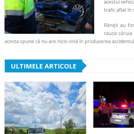
acestui vehic
trafic aflat în
Răniții au fo
cauza căruia 
acesta spune că nu are nicio vină în producerea accidentul
ULTIMELE ARTICOLE