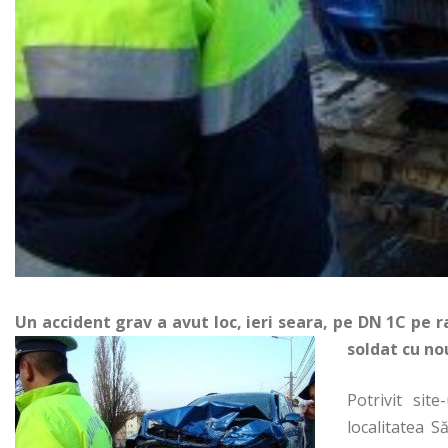
Un accident grav a avut loc, ieri seara, pe DN 1C pe ra
soldat cu no
Potrivit sit
localitatea S