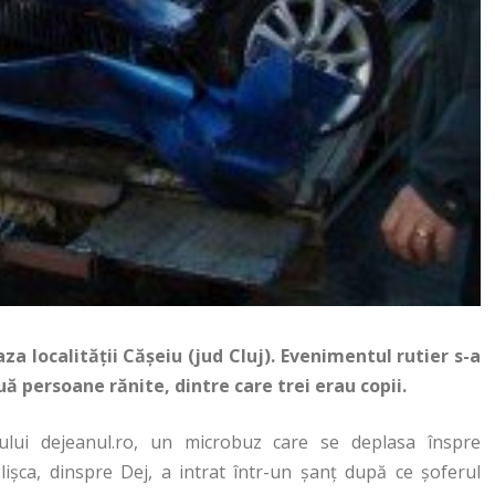
za localității Cășeiu (jud Cluj). Evenimentul rutier s-a
uă persoane rănite, dintre care trei erau copii.
e-ului dejeanul.ro, un microbuz care se deplasa înspre
ălișca, dinspre Dej, a intrat într-un șanț după ce șoferul