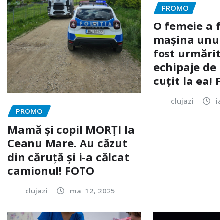
PROMO
O femeie a 
mașina unui 
fost urmărit
echipaje de 
cuțit la ea!
clujazi
i
PROMO
Mamă și copil MORȚI la
Ceanu Mare. Au căzut
din căruță și i-a călcat
camionul! FOTO
clujazi
mai 12, 2025