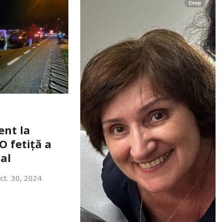
ent la
O fetiță a
tal
ct. 30, 2024