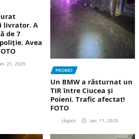
furat
livrator. A
ă de 7
poliție. Avea
 FOTO
an. 21, 2025
PROMO
Un BMW a răsturnat un
TIR între Ciucea și
Poieni. Trafic afectat!
FOTO
clujazi
ian. 11, 2025