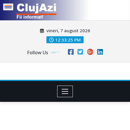
Skip
vineri, 7 august 2026
to
content
12:33:28 PM
Follow Us