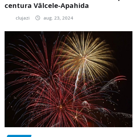
centura Vâlcele-Apahida
clujazi
aug. 23, 2024