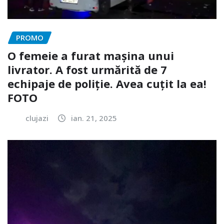
PROMO
O femeie a furat mașina unui
livrator. A fost urmărită de 7
echipaje de poliție. Avea cuțit la ea!
FOTO
clujazi
ian. 21, 2025