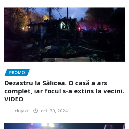
PROMO
Dezastru la Sălicea. O casă a ars
complet, iar focul s-a extins la vecini.
VIDEO
clujazi
oct. 30, 2024