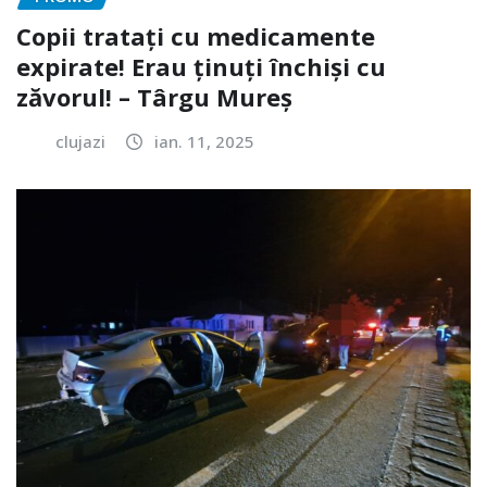
Copii tratați cu medicamente
expirate! Erau ținuți închiși cu
zăvorul! – Târgu Mureș
clujazi
ian. 11, 2025