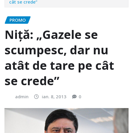
cât se crede”
PROMO
Niţă: „Gazele se
scumpesc, dar nu
atât de tare pe cât
se crede”
admin
ian. 8, 2013
0