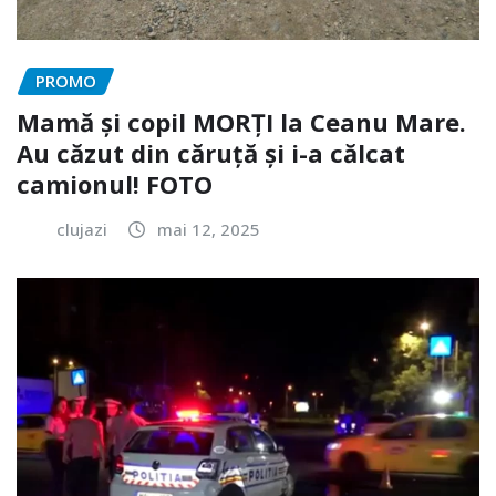
PROMO
Mamă și copil MORȚI la Ceanu Mare.
Au căzut din căruță și i-a călcat
camionul! FOTO
clujazi
mai 12, 2025