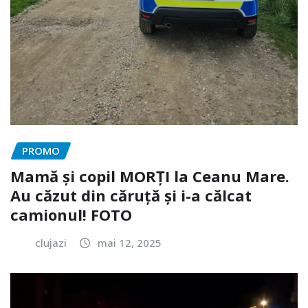
PROMO
Mamă și copil MORȚI la Ceanu Mare.
Au căzut din căruță și i-a călcat
camionul! FOTO
clujazi
mai 12, 2025