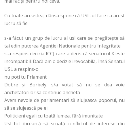
mai fac și pentru noi ceva.
Cu toate aceastea, dânsa spune că USL-ul face ca acest
lucru să fie
s-a făcut un grup de lucru al usl care se pregătește să
tai edin puterea Agenției Naționale pentru Integritate
s-a respins decizia ICCJ care a decis că senatorul X este
incompatibil. Dacă am o decizie irevocabilă, însă Senatul
USL a respins-o
nu poți tu Prlament
Dobre și Borbely, s/a votat să nu se dea voie
anchetatorilor să continue ancheta
Avem nevoie de parlamentari să slujească poporul, nu
să se slujească pe ei
Politicieni egali cu toată lumea, fără imunitate
Usl tot încearcă să scoată conflictul de interese din