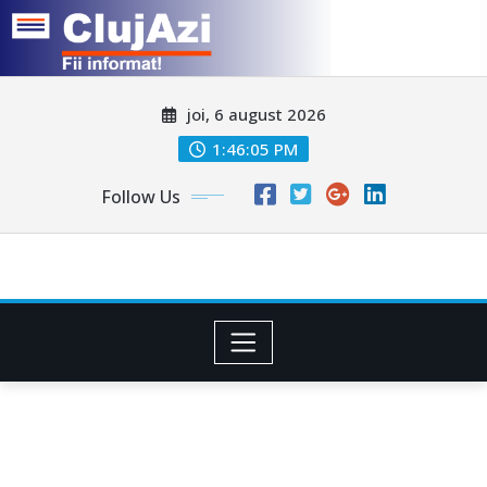
Skip
joi, 6 august 2026
to
content
1:46:07 PM
Follow Us