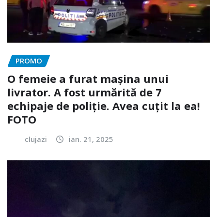
PROMO
O femeie a furat mașina unui
livrator. A fost urmărită de 7
echipaje de poliție. Avea cuțit la ea!
FOTO
clujazi
ian. 21, 2025