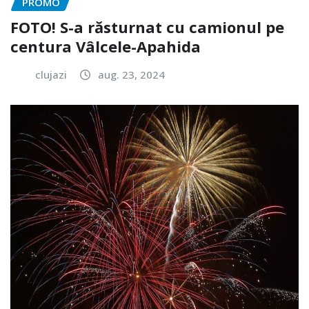
PROMO
FOTO! S-a răsturnat cu camionul pe
centura Vâlcele-Apahida
clujazi
aug. 23, 2024