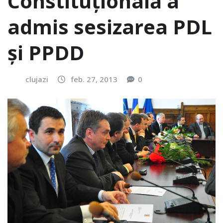
Constituţională a
admis sesizarea PDL
şi PPDD
clujazi
feb. 27, 2013
0