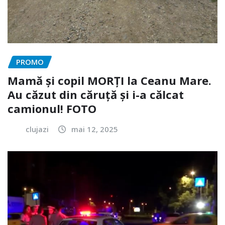
PROMO
Mamă și copil MORȚI la Ceanu Mare.
Au căzut din căruță și i-a călcat
camionul! FOTO
clujazi
mai 12, 2025