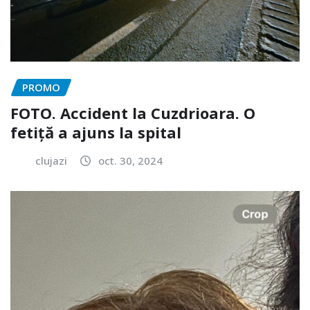
PROMO
FOTO. Accident la Cuzdrioara. O
fetiță a ajuns la spital
clujazi
oct. 30, 2024