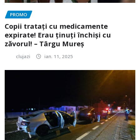
PROMO
Copii tratați cu medicamente
expirate! Erau ținuți închiși cu
zăvorul! – Târgu Mureș
clujazi
ian. 11, 2025