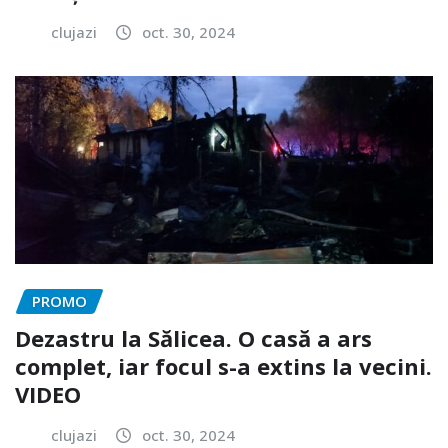
clujazi
oct. 30, 2024
PROMO
Dezastru la Sălicea. O casă a ars
complet, iar focul s-a extins la vecini.
VIDEO
clujazi
oct. 30, 2024