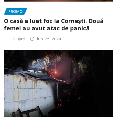
PROMO
O casă a luat foc la Cornești. Două
femei au avut atac de panică
clujazi
iun. 25, 2024