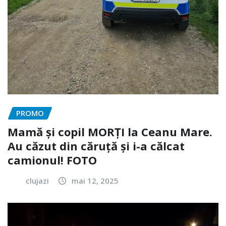
PROMO
Mamă și copil MORȚI la Ceanu Mare.
Au căzut din căruță și i-a călcat
camionul! FOTO
clujazi
mai 12, 2025