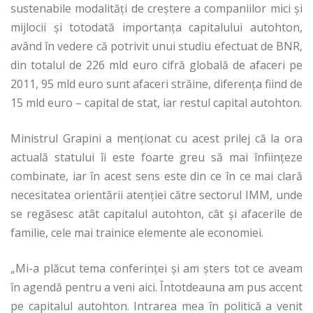
sustenabile modalităţi de creştere a companiilor mici şi
mijlocii şi totodată importanţa capitalului autohton,
având în vedere că potrivit unui studiu efectuat de BNR,
din totalul de 226 mld euro cifră globală de afaceri pe
2011, 95 mld euro sunt afaceri străine, diferența fiind de
15 mld euro – capital de stat, iar restul capital autohton.
Ministrul Grapini a menţionat cu acest prilej că la ora
actuală statului îi este foarte greu să mai înfiinţeze
combinate, iar în acest sens este din ce în ce mai clară
necesitatea orientării atenţiei către sectorul IMM, unde
se regăsesc atât capitalul autohton, cât şi afacerile de
familie, cele mai trainice elemente ale economiei.
„Mi-a plăcut tema conferinţei şi am şters tot ce aveam
în agendă pentru a veni aici. Întotdeauna am pus accent
pe capitalul autohton. Intrarea mea în politică a venit