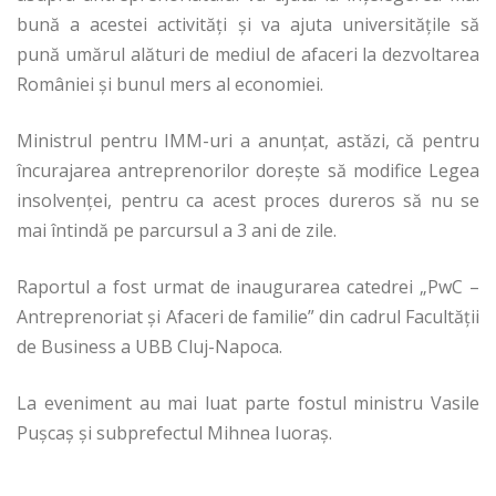
bună a acestei activităţi și va ajuta universităţile să
pună umărul alături de mediul de afaceri la dezvoltarea
României și bunul mers al economiei.
Ministrul pentru IMM-uri a anunţat, astăzi, că pentru
încurajarea antreprenorilor doreşte să modifice Legea
insolvenţei, pentru ca acest proces dureros să nu se
mai întindă pe parcursul a 3 ani de zile.
Raportul a fost urmat de inaugurarea catedrei „PwC –
Antreprenoriat şi Afaceri de familie” din cadrul Facultăţii
de Business a UBB Cluj-Napoca.
La eveniment au mai luat parte fostul ministru Vasile
Puşcaş şi subprefectul Mihnea Iuoraş.