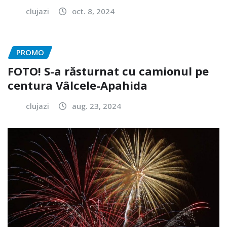
clujazi
oct. 8, 2024
PROMO
FOTO! S-a răsturnat cu camionul pe
centura Vâlcele-Apahida
clujazi
aug. 23, 2024