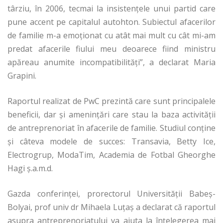
târziu, în 2006, tecmai la insistenţele unui partid care
pune accent pe capitalul autohton. Subiectul afacerilor
de familie m-a emoţionat cu atât mai mult cu cât mi-am
predat afacerile fiului meu deoarece fiind ministru
apăreau anumite incompatibilităţi”, a declarat Maria
Grapini.
Raportul realizat de PwC prezintă care sunt principalele
beneficii, dar şi ameninţări care stau la baza activităţii
de antreprenoriat în afacerile de familie. Studiul conţine
şi câteva modele de succes: Transavia, Betty Ice,
Electrogrup, ModaTim, Academia de Fotbal Gheorghe
Hagi ş.a.m.d.
Gazda conferinţei, prorectorul Universităţii Babeş-
Bolyai, prof univ dr Mihaela Luțaș a declarat că raportul
asupra antreprenoriatului va ajuta la înțelegerea mai