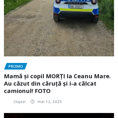
PROMO
Mamă și copil MORȚI la Ceanu Mare.
Au căzut din căruță și i-a călcat
camionul! FOTO
clujazi
mai 12, 2025