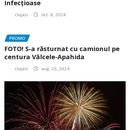
Infecțioase
clujazi
oct. 8, 2024
PROMO
FOTO! S-a răsturnat cu camionul pe
centura Vâlcele-Apahida
clujazi
aug. 23, 2024