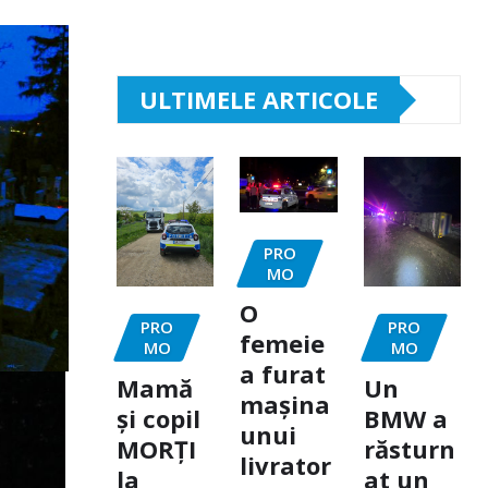
ULTIMELE ARTICOLE
PRO
MO
O
PRO
PRO
femeie
MO
MO
a furat
Mamă
Un
mașina
și copil
BMW a
unui
MORȚI
răsturn
livrator
la
at un