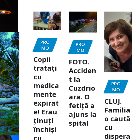
PRO
PRO
MO
MO
Copii
FOTO.
tratați
Acciden
cu
t la
PRO
medica
Cuzdrio
MO
mente
ara. O
CLUJ.
expirat
fetiță a
Familia
e! Erau
ajuns la
o caută
ținuți
spital
cu
închiși
dispera
cu