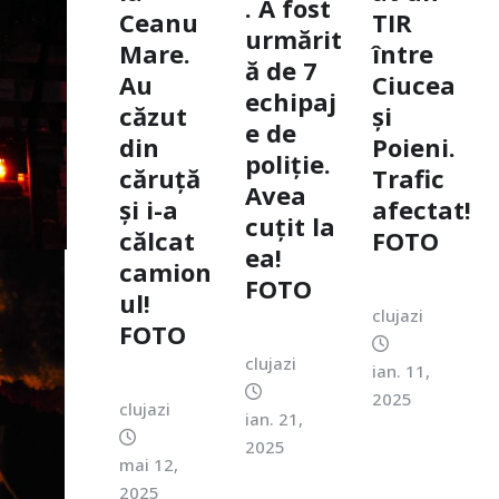
. A fost
Ceanu
TIR
urmărit
Mare.
între
ă de 7
Au
Ciucea
echipaj
căzut
și
e de
din
Poieni.
poliție.
căruță
Trafic
Avea
și i-a
afectat!
cuțit la
călcat
FOTO
ea!
camion
FOTO
ul!
clujazi
FOTO
clujazi
ian. 11,
2025
clujazi
ian. 21,
2025
mai 12,
2025