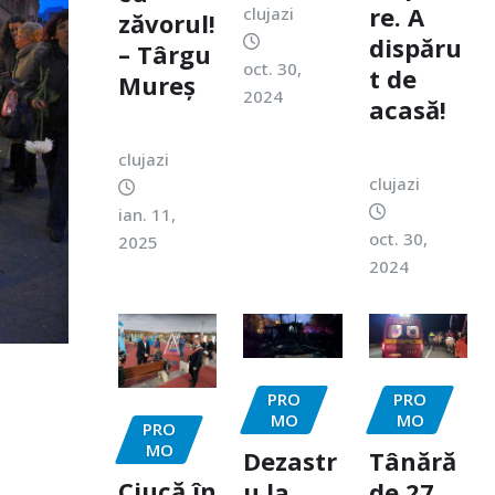
re. A
clujazi
zăvorul!
dispăru
– Târgu
oct. 30,
t de
Mureș
2024
acasă!
clujazi
clujazi
ian. 11,
oct. 30,
2025
2024
PRO
PRO
MO
MO
PRO
MO
Dezastr
Tânără
Ciucă în
u la
de 27