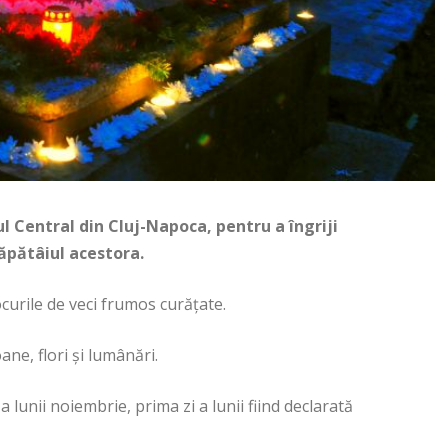
ul Central din Cluj-Napoca, pentru a îngriji
ăpătâiul acestora.
ocurile de veci frumos curăţate.
ane, flori şi lumânări.
 lunii noiembrie, prima zi a lunii fiind declarată