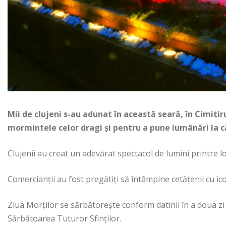
Mii de clujeni s-au adunat în această seară, în Cimitir
mormintele celor dragi şi pentru a pune lumânări la c
Clujenii au creat un adevărat spectacol de lumini printre l
Comercianţii au fost pregătiţi să întâmpine cetăţenii cu ico
Ziua Morţilor se sărbătoreşte conform datinii în a doua zi a
Sărbătoarea Tuturor Sfinţilor.