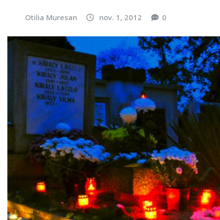
Otilia Muresan
nov. 1, 2012
0