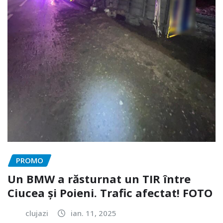
PROMO
Un BMW a răsturnat un TIR între
Ciucea și Poieni. Trafic afectat! FOTO
clujazi
ian. 11, 2025