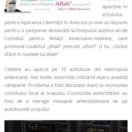
aparține In
stitutului
pentru Apărarea Libertăţii în America şi vine ca răspuns
pentru o campanie demarată la începutul acestui an de
Consiliul pentru Relaţii Americano-Islamice, care
promova cuvântul „jihad” precum „efort” şi nu „război
sfânt în numele lui Allah”
Citatele au apărut pe 10 autobuze din metropola
americană, mai multe autorități criticând aspru această
campanie. Problema a fost discutată marți la reuniunea
consiliului local al orașului. Concluziile autorităților au
fost de a retrage mesajele amenințătoare de pe
autobuzele orașului.