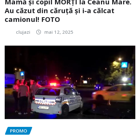
Mamă și copil MORȚI la Ceanu Mare.
Au căzut din căruță și i-a călcat
camionul! FOTO
clujazi
mai 12, 2025
PROMO