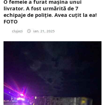
O femeie a furat mașina unui
livrator. A fost urmărită de 7
echipaje de poliție. Avea cuțit la ea!
FOTO
clujazi
ian. 21, 2025