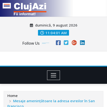
Skip
duminică, 9 august 2026
to
content
11:04:04 AM
Follow Us
Home
Mesaje amenințătoare la adresa evreilor în San
Francisco