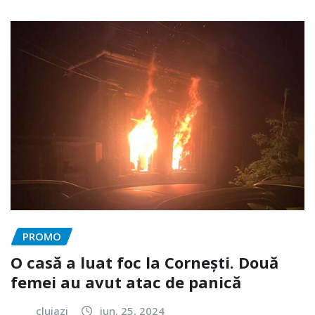
PROMO
O casă a luat foc la Cornești. Două
femei au avut atac de panică
clujazi
iun. 25, 2024