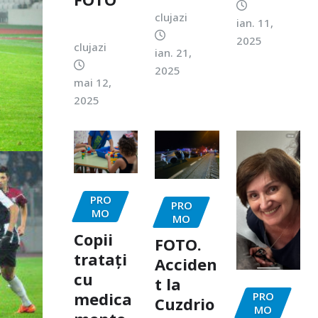
clujazi
ian. 11,
2025
clujazi
ian. 21,
2025
mai 12,
2025
PRO
PRO
MO
MO
Copii
FOTO.
tratați
Acciden
cu
t la
medica
PRO
Cuzdrio
MO