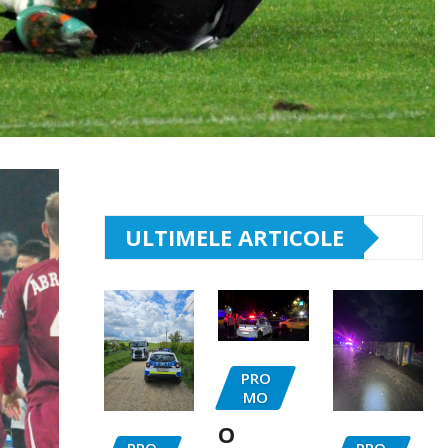
ULTIMELE ARTICOLE
PRO
MO
O
PRO
PRO