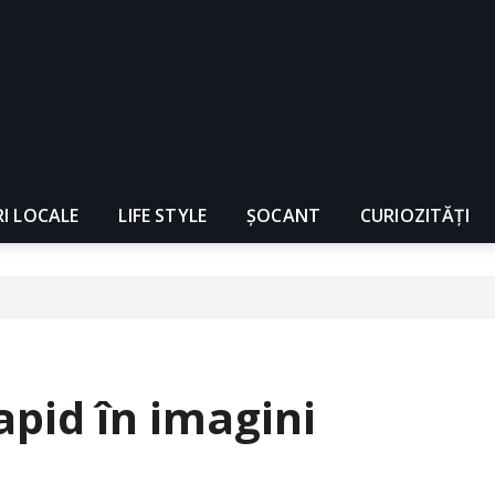
RI LOCALE
LIFE STYLE
ȘOCANT
CURIOZITĂȚI
apid în imagini