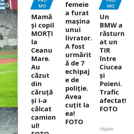
femeie
MO
MO
a furat
Mamă
Un
mașina
și copil
BMW a
unui
MORȚI
răsturn
livrator.
la
at un
A fost
Ceanu
TIR
urmărit
Mare.
între
ă de 7
Au
Ciucea
echipaj
căzut
și
e de
din
Poieni.
poliție.
căruță
Trafic
Avea
și i-a
afectat!
cuțit la
călcat
FOTO
ea!
camion
FOTO
ul!
clujazi
FOTO