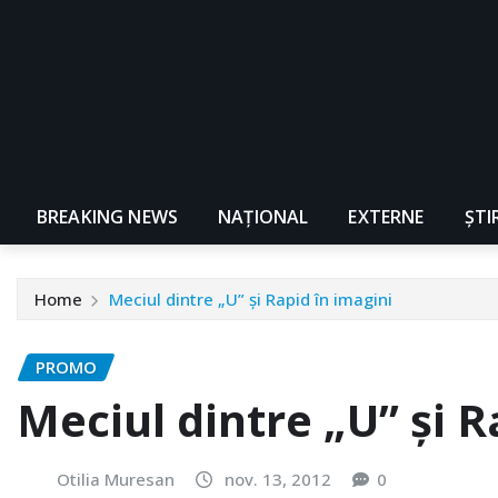
BREAKING NEWS
NAŢIONAL
EXTERNE
ȘTI
Home
Meciul dintre „U” și Rapid în imagini
PROMO
Meciul dintre „U” și R
Otilia Muresan
nov. 13, 2012
0