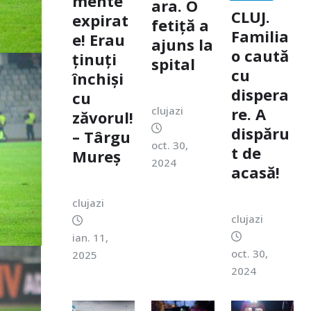
mente
ara. O
CLUJ.
expirat
fetiță a
Familia
e! Erau
ajuns la
o caută
ținuți
spital
cu
închiși
dispera
cu
re. A
clujazi
zăvorul!
dispăru
– Târgu
oct. 30,
t de
Mureș
2024
acasă!
clujazi
clujazi
ian. 11,
oct. 30,
2025
2024