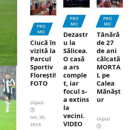
PRO
PRO
MO
MO
PRO
MO
Dezastr
Tânără
Ciucă în
u la
de 27
vizită la
Sălicea.
de ani
Parcul
O casă
călcată
Sportiv
a ars
MORTA
Florești!
comple
L pe
FOTO
t, iar
Calea
focul s-
Mănășt
a extins
ur
clujazi
la
vecini.
oct. 30,
clujazi
VIDEO
2024