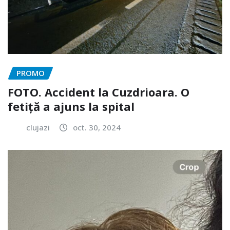
PROMO
FOTO. Accident la Cuzdrioara. O
fetiță a ajuns la spital
clujazi
oct. 30, 2024