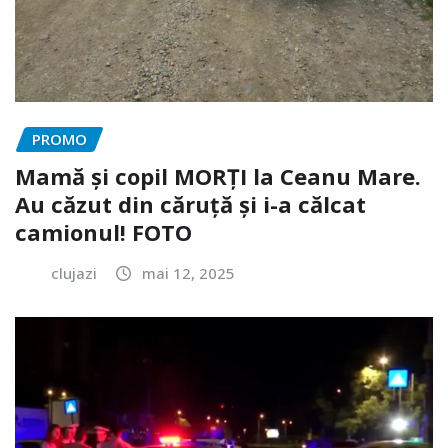
PROMO
Mamă și copil MORȚI la Ceanu Mare.
Au căzut din căruță și i-a călcat
camionul! FOTO
clujazi
mai 12, 2025