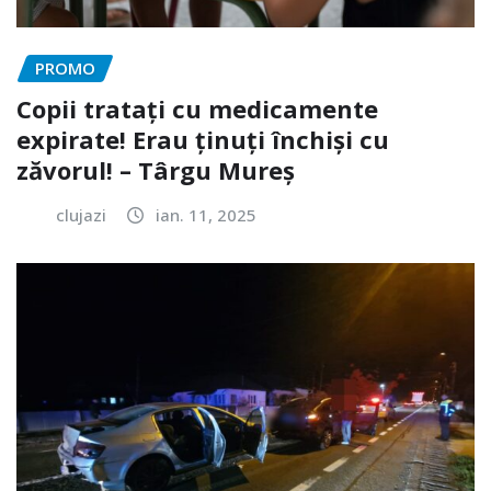
PROMO
Copii tratați cu medicamente
expirate! Erau ținuți închiși cu
zăvorul! – Târgu Mureș
clujazi
ian. 11, 2025