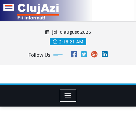
Skip
joi, 6 august 2026
to
content
2:18:24 AM
Follow Us