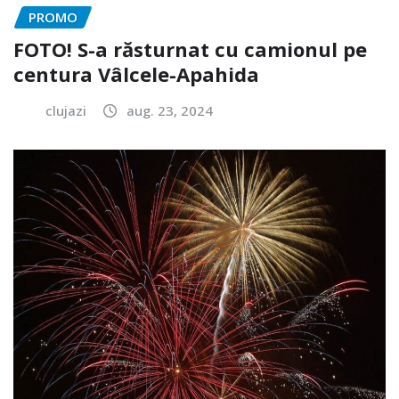
PROMO
FOTO! S-a răsturnat cu camionul pe
centura Vâlcele-Apahida
clujazi
aug. 23, 2024