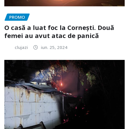
PROMO
O casă a luat foc la Cornești. Două
femei au avut atac de panică
clujazi
iun. 25, 2024