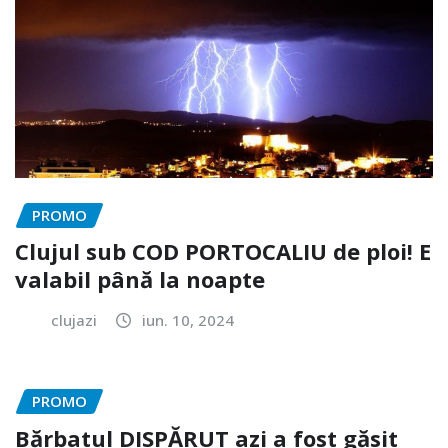
PROMO
Clujul sub COD PORTOCALIU de ploi! E
valabil până la noapte
clujazi
iun. 10, 2024
PROMO
Bărbatul DISPĂRUT azi a fost găsit