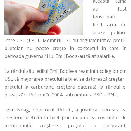
această temă
au fost
tensionate
fiind aruncate
acuze politice
între USL şi PDL. Membrii USL au argumentat că preţul
biletelor nu poate creşte în contextul în care în
perioada guvernării lui Emil Boc s-au tăiat salariile.
La rândul său, edilul Emil Boc le-a reamintit colegilor din
USL că majorarea preţului la bilet se datorează creşterii
preţului la carburant, creştere datorată la rândul ei
privatizării Petrom în 2004, sub umbrela PSD – PNL.
Liviu Neag, directorul RATUC, a justificat necesitatea
creşterii preţului la bilet prin majorarea costurilor de
mentenanţă, creşterea preţului la carburant,