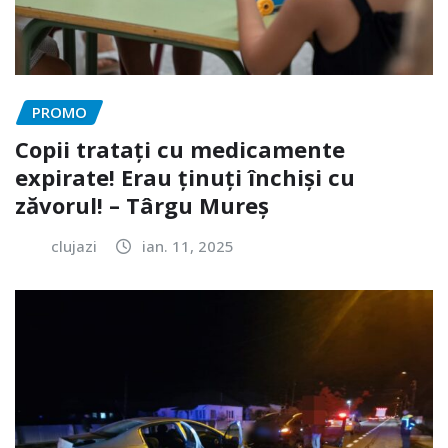
PROMO
Copii tratați cu medicamente
expirate! Erau ținuți închiși cu
zăvorul! – Târgu Mureș
clujazi
ian. 11, 2025