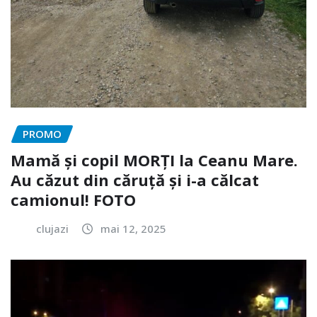
PROMO
Mamă și copil MORȚI la Ceanu Mare.
Au căzut din căruță și i-a călcat
camionul! FOTO
clujazi
mai 12, 2025