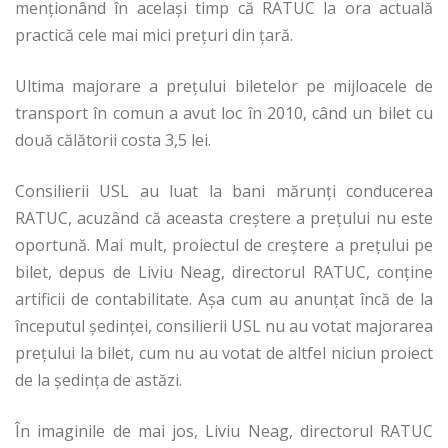
menţionând în acelaşi timp că RATUC la ora actuală
practică cele mai mici preţuri din ţară.
Ultima majorare a preţului biletelor pe mijloacele de
transport în comun a avut loc în 2010, când un bilet cu
două călătorii costa 3,5 lei.
Consilierii USL au luat la bani mărunţi conducerea
RATUC, acuzând că aceasta creştere a preţului nu este
oportună. Mai mult, proiectul de creştere a preţului pe
bilet, depus de Liviu Neag, directorul RATUC, conţine
artificii de contabilitate. Aşa cum au anunţat încă de la
începutul şedinţei, consilierii USL nu au votat majorarea
preţului la bilet, cum nu au votat de altfel niciun proiect
de la şedinţa de astăzi.
În imaginile de mai jos, Liviu Neag, directorul RATUC