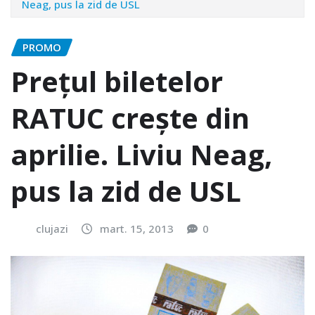
Neag, pus la zid de USL
PROMO
Preţul biletelor
RATUC creşte din
aprilie. Liviu Neag,
pus la zid de USL
clujazi
mart. 15, 2013
0