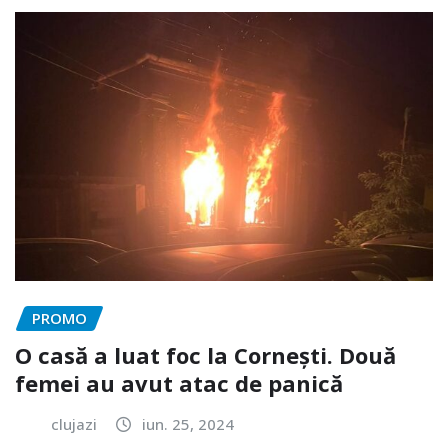
PROMO
O casă a luat foc la Cornești. Două
femei au avut atac de panică
clujazi
iun. 25, 2024