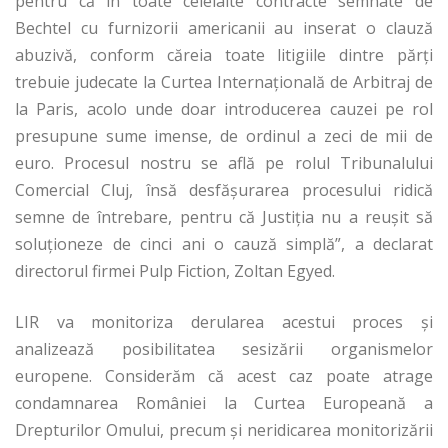
pentru că în toate celelalte contracte semnate de
Bechtel cu furnizorii americanii au inserat o clauză
abuzivă, conform căreia toate litigiile dintre părţi
trebuie judecate la Curtea Internaţională de Arbitraj de
la Paris, acolo unde doar introducerea cauzei pe rol
presupune sume imense, de ordinul a zeci de mii de
euro. Procesul nostru se află pe rolul Tribunalului
Comercial Cluj, însă desfăşurarea procesului ridică
semne de întrebare, pentru că Justiţia nu a reuşit să
soluţioneze de cinci ani o cauză simplă”, a declarat
directorul firmei Pulp Fiction, Zoltan Egyed.
LIR va monitoriza derularea acestui proces și
analizează posibilitatea sesizării organismelor
europene. Considerăm că acest caz poate atrage
condamnarea României la Curtea Europeană a
Drepturilor Omului, precum și neridicarea monitorizării