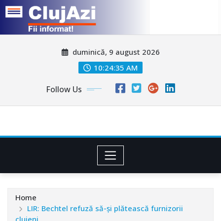
Skip
duminică, 9 august 2026
to
content
10:24:37 AM
Follow Us
Home
LIR: Bechtel refuză să-şi plătească furnizorii
clujeni