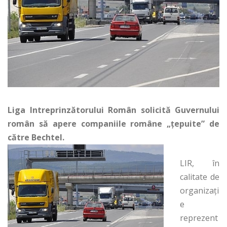
Liga Intreprinzătorului Român solicită Guvernului
român să apere companiile române „ţepuite” de
către Bechtel.
LIR, în
calitate de
organizaţi
e
reprezent