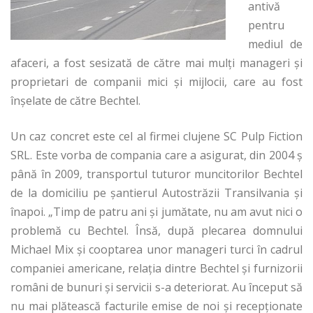
antivă
pentru
mediul de
afaceri, a fost sesizată de către mai mulţi manageri și
proprietari de companii mici și mijlocii, care au fost
înșelate de către Bechtel.
Un caz concret este cel al firmei clujene SC Pulp Fiction
SRL. Este vorba de compania care a asigurat, din 2004 ș
până în 2009, transportul tuturor muncitorilor Bechtel
de la domiciliu pe şantierul Autostrăzii Transilvania și
înapoi. „Timp de patru ani și jumătate, nu am avut nici o
problemă cu Bechtel. Însă, după plecarea domnului
Michael Mix și cooptarea unor manageri turci în cadrul
companiei americane, relația dintre Bechtel și furnizorii
români de bunuri și servicii s-a deteriorat. Au început să
nu mai plătească facturile emise de noi și recepționate