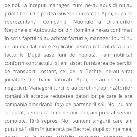
de noi. La început, managerii turci ne-au spus că nu au
primit banii din partea Guvernului român. Apoi, după ce
reprezentanţii Companiei Nţionale a Drumurilor
Naţionale şi Autostrăzilor din România ne-au confirmat
în scris faptul că au achitat facturile, managerii turci nu
ne-au mai dat nici o explicaţie pentru refuzul de a plăti
facturile. După şase luni de neplată, i-am notificat
conform contractului şi am sistat furnizarea de servicii
de transport. Instant, cei de la Bechtel ne-au virat
jumătate din banii datoraţi. Apoi, ne-au chemat la
negocieri. Managerii turci le-au cerut intreprinzătorilor
români să accepte reducerea datoriilor pe care le are
compania americană faţă de partenerii săi. Noi nu am
acceptat, pentru că, timp de cinci ani, am prestat servicii
complete, fără reproş. Noi suntem singurii care am
putut să îi dăm în judecată pe Bechtel, după ştiinţa mea,