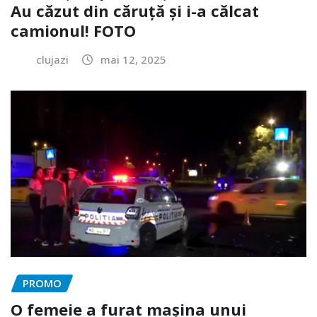
Au căzut din căruță și i-a călcat
camionul! FOTO
clujazi
mai 12, 2025
PROMO
O femeie a furat mașina unui