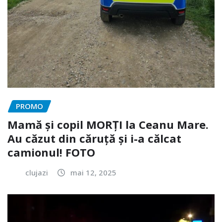
PROMO
Mamă și copil MORȚI la Ceanu Mare.
Au căzut din căruță și i-a călcat
camionul! FOTO
clujazi
mai 12, 2025