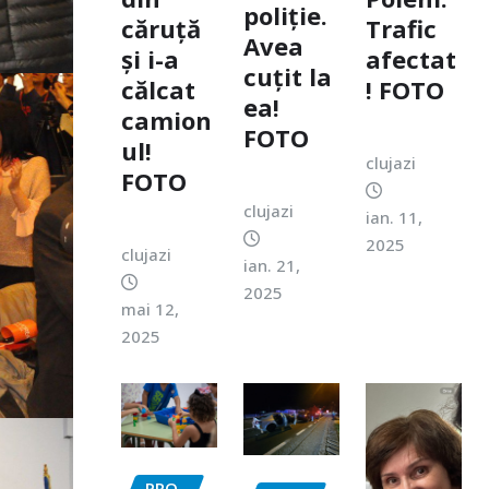
poliție.
căruță
Trafic
Avea
și i-a
afectat
cuțit la
călcat
! FOTO
ea!
camion
FOTO
ul!
clujazi
FOTO
clujazi
ian. 11,
2025
clujazi
ian. 21,
2025
mai 12,
2025
PRO