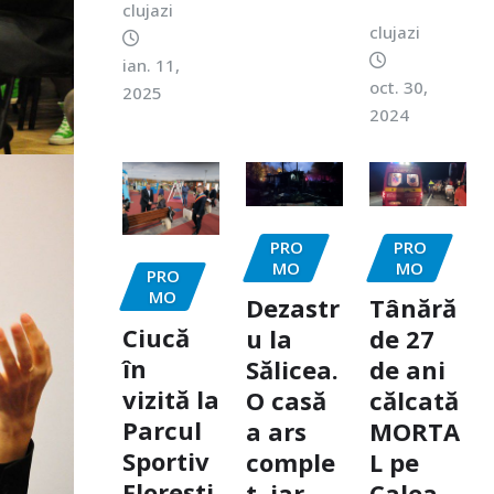
clujazi
clujazi
ian. 11,
oct. 30,
2025
2024
PRO
PRO
MO
MO
PRO
MO
Dezastr
Tânără
Ciucă
u la
de 27
în
Sălicea.
de ani
vizită la
O casă
călcată
Parcul
a ars
MORTA
Sportiv
comple
L pe
Florești
t, iar
Calea