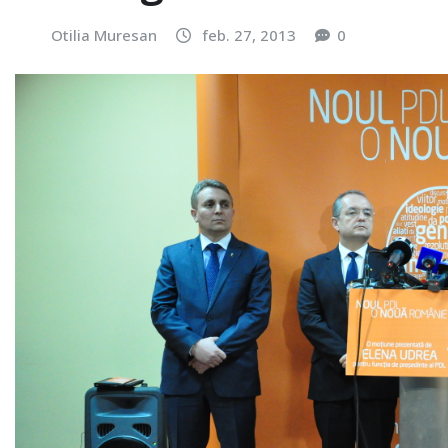
Otilia Muresan
feb. 27, 2013
0