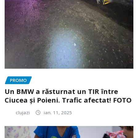
PROMO
Un BMW a răsturnat un TIR între
Ciucea și Poieni. Trafic afectat! FOTO
clujazi
ian. 11, 2025