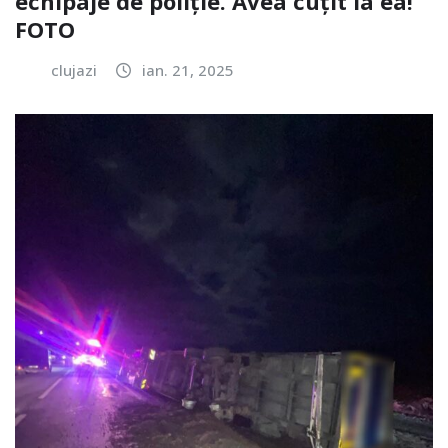
echipaje de poliție. Avea cuțit la ea!
FOTO
clujazi
ian. 21, 2025