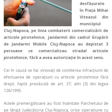
desfăşurate
în Piaţa Mihai
Viteazul din
municipiul
Cluj-Napoca, pe linia combaterii comercializării de
articole pirotehnice, jandarmii din cadrul Grupării
de Jandarmi Mobile Cluj-Napoca au depistat 3
persoane ce comercializau stradal articole
pirotehnice, fără a avea autorizaţie în acest sens.
Cei în cauză se fac vinovaţi de comiterea infracţiunii de
efectuarea de operaţiuni cu articole pirotehnice fără
drept, faptă prevăzută de art. 37, alin (3) din legea
126/1995.
Actele premergătoare au fost înaintate Parchetului de
pe lângă Judecătoria Cluj-Napoca, o
rice operaţiune cu