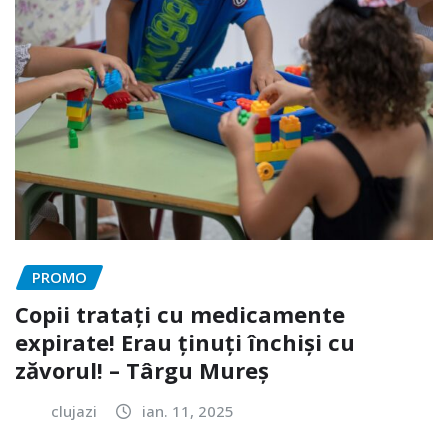
PROMO
Copii tratați cu medicamente
expirate! Erau ținuți închiși cu
zăvorul! – Târgu Mureș
clujazi
ian. 11, 2025