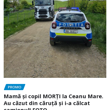
PROMO
Mamă și copil MORȚI la Ceanu Mare.
Au căzut din căruță și i-a călcat
camionul! FOTO