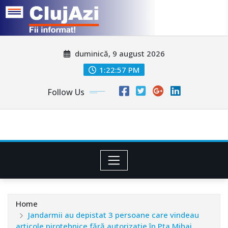
Skip
duminică, 9 august 2026
to
content
1:23:00 PM
Follow Us
Home
Jandarmii au depistat 3 persoane care vindeau
articole pirotehnice fără autorizaţie în Pţa Mihai