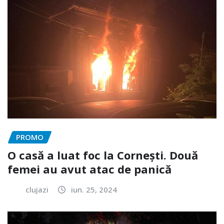
PROMO
O casă a luat foc la Cornești. Două
femei au avut atac de panică
clujazi
iun. 25, 2024