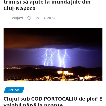
trimiși să ajute la inundațiile din
Cluj-Napoca
clujazi
iun. 13, 2024
PROMO
Clujul sub COD PORTOCALIU de ploi! E
valabil până la noapte