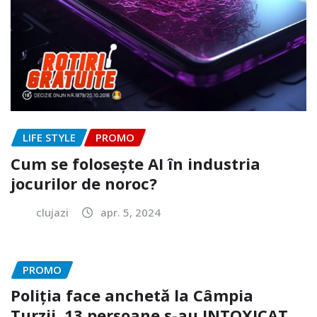
LIFE STYLE
PROMO
Cum se folosește AI în industria
jocurilor de noroc?
clujazi
apr. 5, 2024
PROMO
Poliția face anchetă la Câmpia
Turzii. 13 persoane s-au INTOXICAT