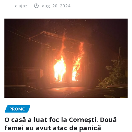
clujazi
aug. 20, 2024
PROMO
O casă a luat foc la Cornești. Două
femei au avut atac de panică