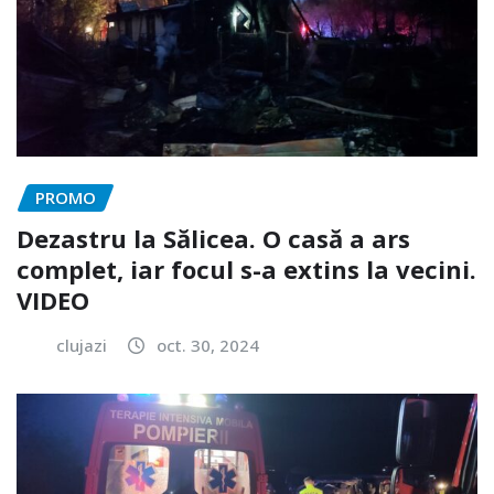
PROMO
Dezastru la Sălicea. O casă a ars
complet, iar focul s-a extins la vecini.
VIDEO
clujazi
oct. 30, 2024