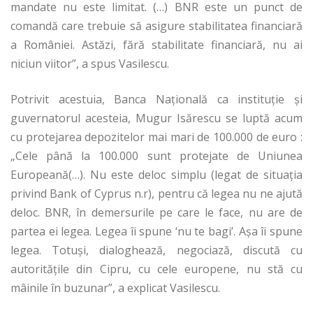
mandate nu este limitat. (…) BNR este un punct de
comandă care trebuie să asigure stabilitatea financiară
a României. Astăzi, fără stabilitate financiară, nu ai
niciun viitor”, a spus Vasilescu.
Potrivit acestuia, Banca Națională ca instituție și
guvernatorul acesteia, Mugur Isărescu se luptă acum
cu protejarea depozitelor mai mari de 100.000 de euro :
„Cele până la 100.000 sunt protejate de Uniunea
Europeană(…). Nu este deloc simplu (legat de situaţia
privind Bank of Cyprus n.r), pentru că legea nu ne ajută
deloc. BNR, în demersurile pe care le face, nu are de
partea ei legea. Legea îi spune ‘nu te bagi’. Aşa îi spune
legea. Totuşi, dialoghează, negociază, discută cu
autorităţile din Cipru, cu cele europene, nu stă cu
mâinile în buzunar”, a explicat Vasilescu.