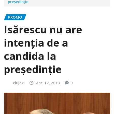
președinție
PROMO
Isărescu nu are
intenția de a
candida la
președinție
clujazi
apr. 12, 2013
0