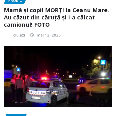
PROMO
Mamă și copil MORȚI la Ceanu Mare.
Au căzut din căruță și i-a călcat
camionul! FOTO
clujazi
mai 12, 2025