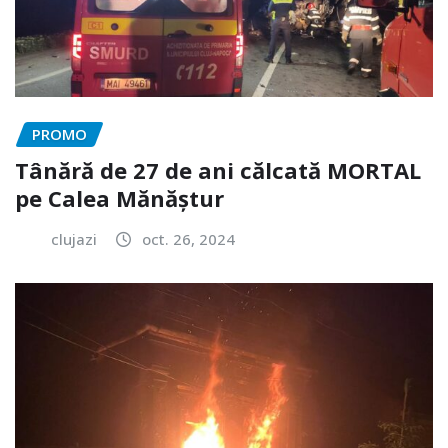
PROMO
Tânără de 27 de ani călcată MORTAL
pe Calea Mănăștur
clujazi
oct. 26, 2024