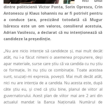
nici unul
dintre politicienii Victor Ponta, Sorin Oprescu, Crin
Antonescu și Klaus Iohannis nu ar fi potrivit pentru
a conduce țara, precizând totodată că Mugur
Isărescu este un om valoros, consilierul acestuia,
Adrian Vasilescu, a declarat că nu intenționează să
candideze la președinție.
„Nu are nicio intenţie să candideze şi, mai mult decât
atât, nu i-a făcut nimeni o asemenea propunere, deşi
apar materiale, surse care ştiu că va candida cu nu ştiu
ce formaţie, în nu ştiu ce combinaţie. Toate acestea
sunt, scuzaţi-mi expresia, poveşti. Mai mult decât atât,
nici nu are intenţia de a candida. Nu acesta este, după
câte ştiu eu, şi cred că ştiu bine, planul de viitor al
guvernatorului. Acest plan de viitor mai are 2 ani din
actualul mandat la Banca Naţională. Numărul de