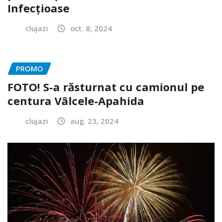
Infecțioase
clujazi
oct. 8, 2024
PROMO
FOTO! S-a răsturnat cu camionul pe
centura Vâlcele-Apahida
clujazi
aug. 23, 2024