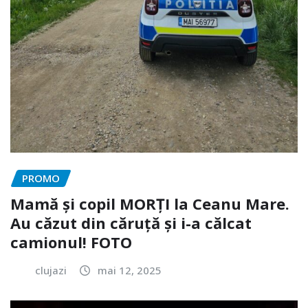
PROMO
Mamă și copil MORȚI la Ceanu Mare.
Au căzut din căruță și i-a călcat
camionul! FOTO
clujazi
mai 12, 2025