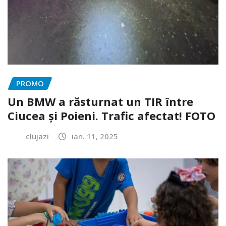
PROMO
Un BMW a răsturnat un TIR între
Ciucea și Poieni. Trafic afectat! FOTO
clujazi
ian. 11, 2025