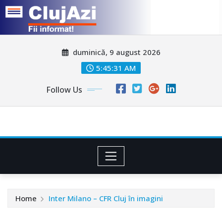
Skip
duminică, 9 august 2026
to
content
5:45:34 AM
Follow Us
Home
Inter Milano – CFR Cluj în imagini