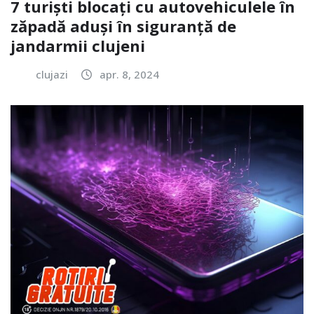
7 turiști blocați cu autovehiculele în
zăpadă aduși în siguranță de
jandarmii clujeni
clujazi
apr. 8, 2024