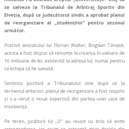
se salveze la Tribunalul de Arbitraj Sportiv din
Elveţia, după ce judecătorul sindic a aprobat planul
de reorganizare al „studenţilor” pentru sezonul
următor.
Potrivit avocatului lui Florian Walter, Bogdan Tănase,
acesta a fost dispus să renunţe la creanţa în valoare de
10 milioane de lei, existentă la adresa lui, numai pentru
ca echipa să fie salvată.
Sentinţa pozitivă a Tribunalului vine după ce la
termenul anterior, planul de reorganzare a fost respins
şi s-a cerut o nouă expertiză din partea unei case de
insolvenţă.
Pe teren, jucătorii lui „U” au reuşit cu brio să evite
retrogradarea, iar acum se aşteaptă doar decizia din