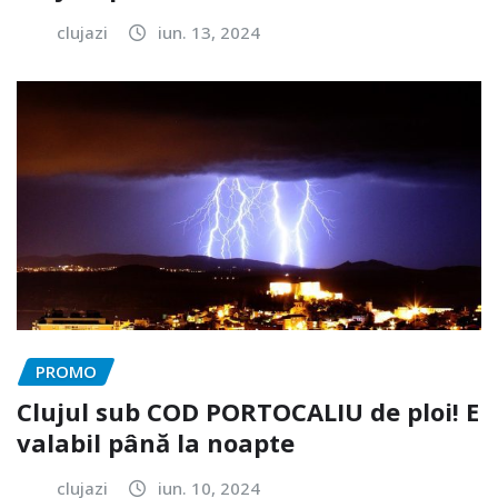
clujazi
iun. 13, 2024
PROMO
Clujul sub COD PORTOCALIU de ploi! E
valabil până la noapte
clujazi
iun. 10, 2024