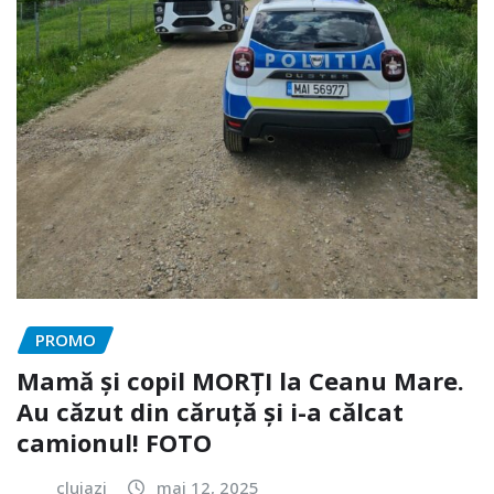
PROMO
Mamă și copil MORȚI la Ceanu Mare.
Au căzut din căruță și i-a călcat
camionul! FOTO
clujazi
mai 12, 2025