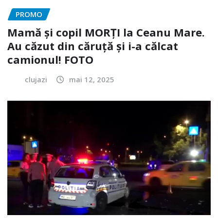
PROMO
Mamă și copil MORȚI la Ceanu Mare.
Au căzut din căruță și i-a călcat
camionul! FOTO
clujazi
mai 12, 2025