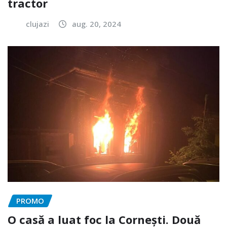
tractor
clujazi
aug. 20, 2024
PROMO
O casă a luat foc la Cornești. Două