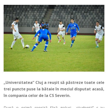
„Universitatea” Cluj a reușit să păstreze toate cele
trei puncte puse la bătaie în meciul disputat acasă,
în compania celor de la CS Severin.
După o primă repriză fără goluri, „studenții” s-au