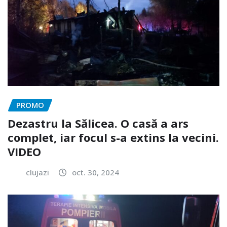
PROMO
Dezastru la Sălicea. O casă a ars
complet, iar focul s-a extins la vecini.
VIDEO
clujazi
oct. 30, 2024