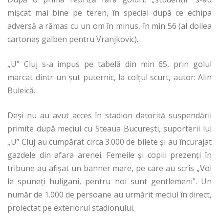
mișcat mai bine pe teren, în special după ce echipa
adversă a rămas cu un om în minus, în min 56 (al doilea
cartonaș galben pentru Vranjkovic).
„U” Cluj s-a impus pe tabelă din min 65, prin golul
marcat dintr-un șut puternic, la colțul scurt, autor: Alin
Buleică.
Deși nu au avut acces în stadion datorită suspendării
primite după meciul cu Steaua București, suporterii lui
„U” Cluj au cumpărat circa 3.000 de bilete și au încurajat
gazdele din afara arenei. Femeile și copiii prezenți în
tribune au afișat un banner mare, pe care au scris „Voi
le spuneți huligani, pentru noi sunt gentlemeni”. Un
număr de 1.000 de persoane au urmărit meciul în direct,
proiectat pe exteriorul stadionului.