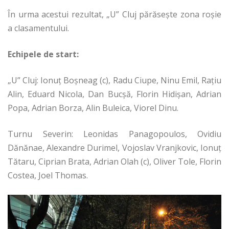
În urma acestui rezultat, „U” Cluj părăsește zona roșie
a clasamentului.
Echipele de start:
„U” Cluj: Ionuț Boșneag (c), Radu Ciupe, Ninu Emil, Rațiu
Alin, Eduard Nicola, Dan Bucșă, Florin Hidișan, Adrian
Popa, Adrian Borza, Alin Buleica, Viorel Dinu.
Turnu Severin: Leonidas Panagopoulos, Ovidiu
Dănănae, Alexandre Durimel, Vojoslav Vranjkovic, Ionuț
Tătaru, Ciprian Brata, Adrian Olah (c), Oliver Tole, Florin
Costea, Joel Thomas.