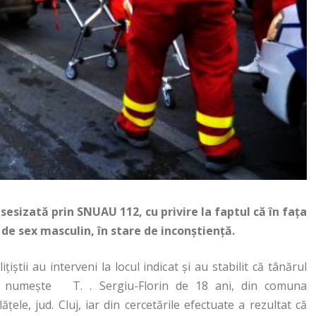
t sesizată prin SNUAU 112, cu privire la faptul că în faţa
de sex masculin, în stare de inconştienţă.
liţiştii au interveni la locul indicat şi au stabilit că tânărul
 numeşte T. . Sergiu-Florin de 18 ani, din comuna
lăţele, jud. Cluj, iar din cercetările efectuate a rezultat că