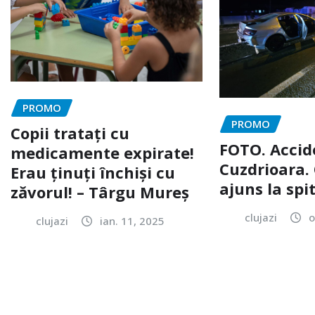
PROMO
PROMO
Copii tratați cu
FOTO. Accid
medicamente expirate!
Cuzdrioara. 
Erau ținuți închiși cu
ajuns la spi
zăvorul! – Târgu Mureș
clujazi
o
clujazi
ian. 11, 2025