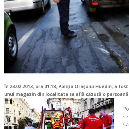
În 23.02.2013, ora 01:18, Poliţia Oraşului Huedin, a fos
unui magazin din localitate se află căzută o persoană 
Po
se
Că