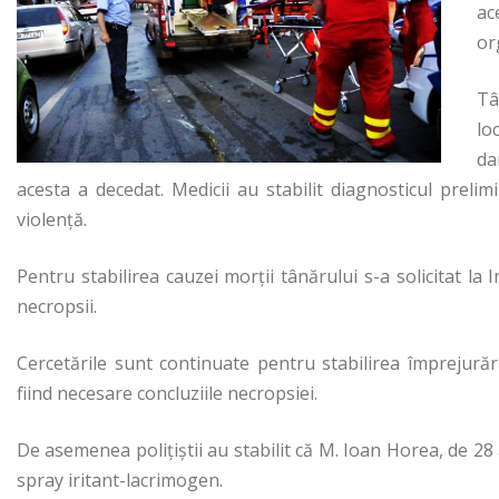
ac
or
Tâ
lo
da
acesta a decedat. Medicii au stabilit diagnosticul preli
violenţă.
Pentru stabilirea cauzei morţii tânărului s-a solicitat l
necropsii.
Cercetările sunt continuate pentru stabilirea împrejurări
fiind necesare concluziile necropsiei.
De asemenea poliţiştii au stabilit că M. Ioan Horea, de 28 a
spray iritant-lacrimogen.