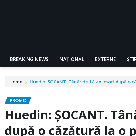
BREAKING NEWS
NAŢIONAL
EXTERNE
ȘTI
Home
Huedin: ŞOCANT. Tânăr de 18 ani mort după o căz
PROMO
Huedin: ŞOCANT. Tână
după o căzătură la o 