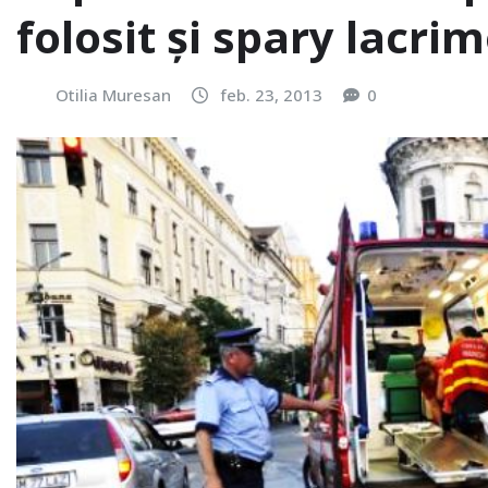
folosit şi spary lacri
Otilia Muresan
feb. 23, 2013
0