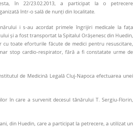
esta, în 22/23.02.2013, a participat la o petrecere
ganizată într-o sală de nunţi din localitate.
nărului i s-au acordat primele îngrijiri medicale la faţa
cului şi a fost transportat la Spitalul Orăşenesc din Huedin,
r cu toate eforturile făcute de medici pentru resuscitare,
minar stop cardio-respirator, fără a fi constatate urme de
a Institutul de Medicină Legală Cluj-Napoca efectuarea unei
lor în care a survenit decesul tânărului T. Sergiu-Florin,
ni, din Huedin, care a participat la petrecere, a utilizat un