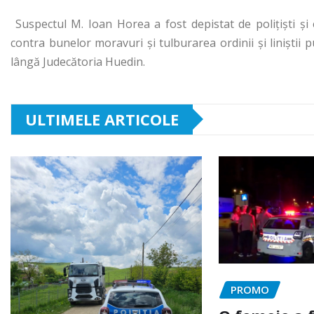
Suspectul M. Ioan Horea a fost depistat de poliţişti şi e
contra bunelor moravuri şi tulburarea ordinii şi liniştii 
lângă Judecătoria Huedin.
ULTIMELE ARTICOLE
PROMO