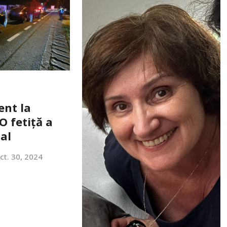
ent la
O fetiță a
tal
ct. 30, 2024