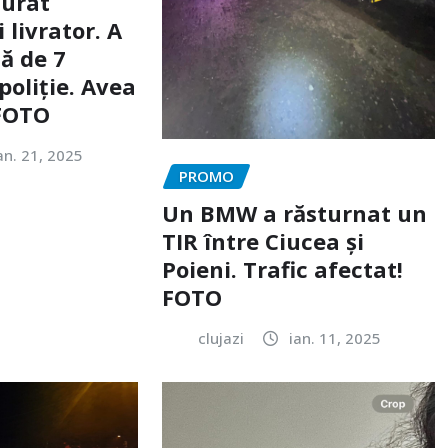
furat
livrator. A
ă de 7
poliție. Avea
 FOTO
an. 21, 2025
PROMO
Un BMW a răsturnat un
TIR între Ciucea și
Poieni. Trafic afectat!
FOTO
clujazi
ian. 11, 2025