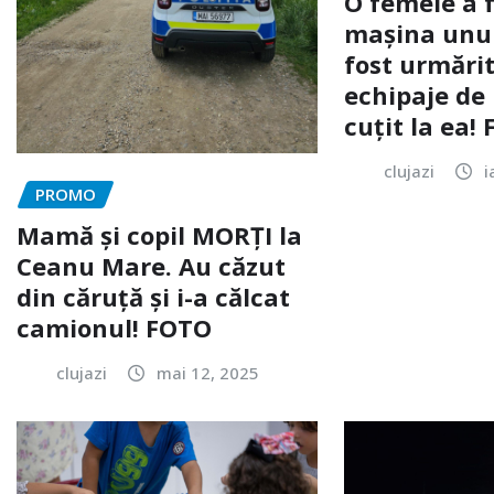
O femeie a 
mașina unui 
fost urmărit
echipaje de 
cuțit la ea!
clujazi
i
PROMO
Mamă și copil MORȚI la
Ceanu Mare. Au căzut
din căruță și i-a călcat
camionul! FOTO
clujazi
mai 12, 2025