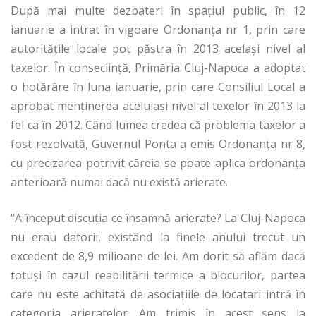
După mai multe dezbateri în spațiul public, în 12
ianuarie a intrat în vigoare Ordonanța nr 1, prin care
autoritățile locale pot păstra în 2013 același nivel al
taxelor. În conseciință, Primăria Cluj-Napoca a adoptat
o hotărâre în luna ianuarie, prin care Consiliul Local a
aprobat menținerea aceluiași nivel al texelor în 2013 la
fel ca în 2012. Când lumea credea că problema taxelor a
fost rezolvată, Guvernul Ponta a emis Ordonanța nr 8,
cu precizarea potrivit căreia se poate aplica ordonanța
anterioară numai dacă nu există arierate.
“A început discuția ce însamnă arierate? La Cluj-Napoca
nu erau datorii, existând la finele anului trecut un
excedent de 8,9 milioane de lei. Am dorit să aflăm dacă
totuși în cazul reabilitării termice a blocurilor, partea
care nu este achitată de asociațiile de locatari intră în
categoria arieratelor. Am trimis în acest sens la