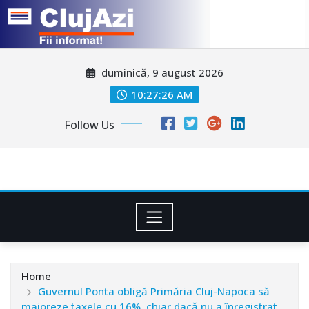
Skip
duminică, 9 august 2026
to
content
10:27:28 AM
Follow Us
Home
Guvernul Ponta obligă Primăria Cluj-Napoca să
majoreze taxele cu 16%, chiar dacă nu a înregistrat