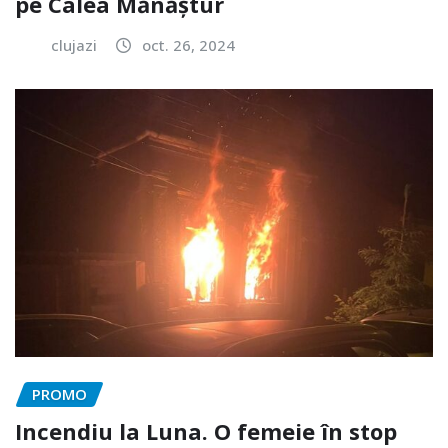
pe Calea Mănăștur
clujazi
oct. 26, 2024
PROMO
Incendiu la Luna. O femeie în stop