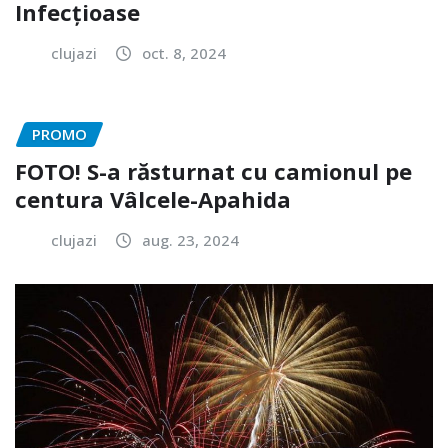
Infecțioase
clujazi
oct. 8, 2024
PROMO
FOTO! S-a răsturnat cu camionul pe
centura Vâlcele-Apahida
clujazi
aug. 23, 2024