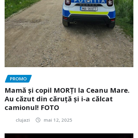
PROMO
Mamă și copil MORȚI la Ceanu Mare.
Au căzut din căruță și i-a călcat
camionul! FOTO
clujazi
mai 12, 2025