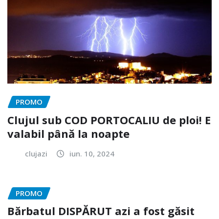
PROMO
Clujul sub COD PORTOCALIU de ploi! E
valabil până la noapte
clujazi
iun. 10, 2024
PROMO
Bărbatul DISPĂRUT azi a fost găsit