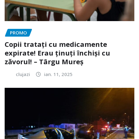
PROMO
Copii tratați cu medicamente
expirate! Erau ținuți închiși cu
zăvorul! – Târgu Mureș
clujazi
ian. 11, 2025