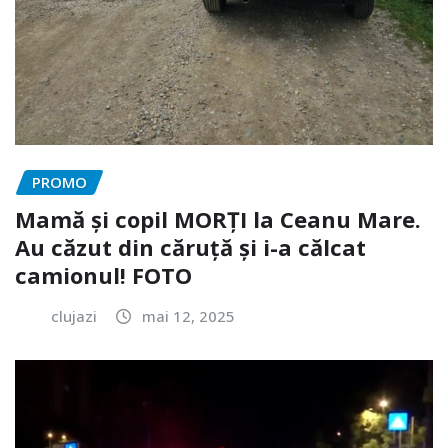
PROMO
Mamă și copil MORȚI la Ceanu Mare.
Au căzut din căruță și i-a călcat
camionul! FOTO
clujazi
mai 12, 2025