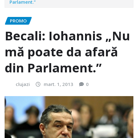
Parlament.”
PROMO
Becali: Iohannis „Nu
mă poate da afară
din Parlament.”
clujazi
mart. 1, 2013
0