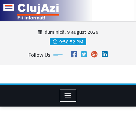
Skip
duminică, 9 august 2026
to
content
9:58:55 PM
Follow Us