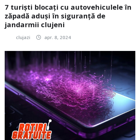
7 turiști blocați cu autovehiculele în
zăpadă aduși în siguranță de
jandarmii clujeni
clujazi
apr. 8, 2024