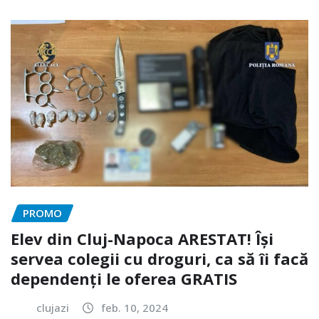
PROMO
Elev din Cluj-Napoca ARESTAT! Își
servea colegii cu droguri, ca să îi facă
dependenți le oferea GRATIS
clujazi
feb. 10, 2024