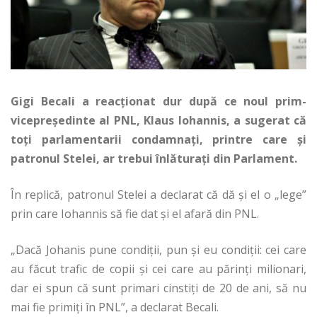
Gigi Becali a reacţionat dur după ce noul prim-
vicepreşedinte al PNL, Klaus Iohannis, a sugerat că
toţi parlamentarii condamnaţi, printre care şi
patronul Stelei, ar trebui înlăturaţi din Parlament.
În replică, patronul Stelei a declarat că dă şi el o „lege”
prin care Iohannis să fie dat şi el afară din PNL.
„Dacă Johanis pune condiţii, pun şi eu condiţii: cei care
au făcut trafic de copii şi cei care au părinţi milionari,
dar ei spun că sunt primari cinstiţi de 20 de ani, să nu
mai fie primiţi în PNL”, a declarat Becali.