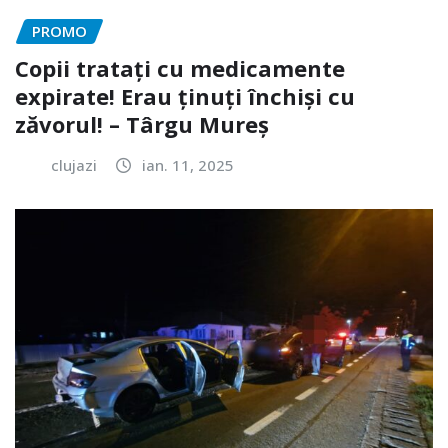
PROMO
Copii tratați cu medicamente
expirate! Erau ținuți închiși cu
zăvorul! – Târgu Mureș
clujazi
ian. 11, 2025