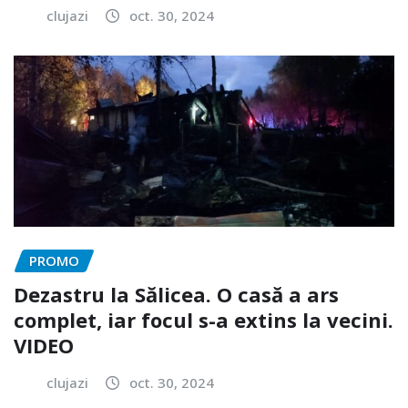
clujazi
oct. 30, 2024
PROMO
Dezastru la Sălicea. O casă a ars
complet, iar focul s-a extins la vecini.
VIDEO
clujazi
oct. 30, 2024