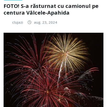
FOTO! S-a răsturnat cu camionul pe
centura Vâlcele-Apahida
clujazi
aug. 23, 2024