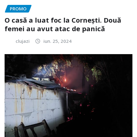
PROMO
O casă a luat foc la Cornești. Două
femei au avut atac de panică
clujazi
iun. 25, 2024