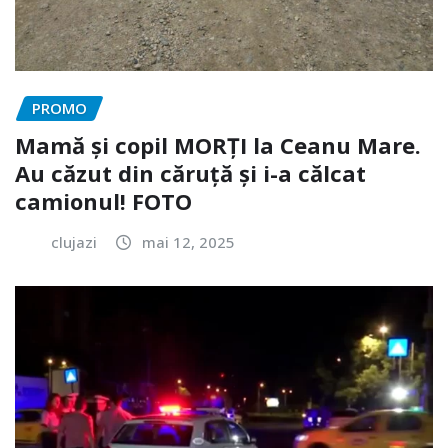
PROMO
Mamă și copil MORȚI la Ceanu Mare.
Au căzut din căruță și i-a călcat
camionul! FOTO
clujazi
mai 12, 2025