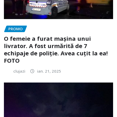
PROMO
O femeie a furat mașina unui
livrator. A fost urmărită de 7
echipaje de poliție. Avea cuțit la ea!
FOTO
clujazi
ian. 21, 2025