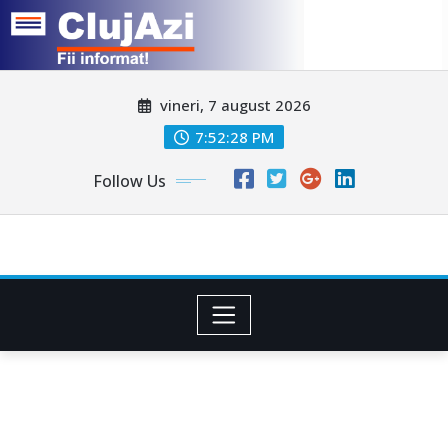
Skip
vineri, 7 august 2026
to
content
7:52:30 PM
Follow Us