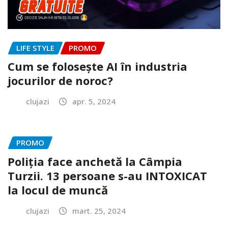
LIFE STYLE
PROMO
Cum se folosește AI în industria
jocurilor de noroc?
clujazi
apr. 5, 2024
PROMO
Poliția face anchetă la Câmpia
Turzii. 13 persoane s-au INTOXICAT
la locul de muncă
clujazi
mart. 25, 2024