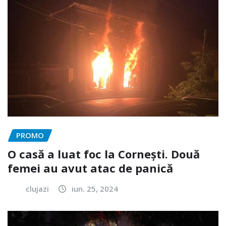
PROMO
O casă a luat foc la Cornești. Două
femei au avut atac de panică
clujazi
iun. 25, 2024