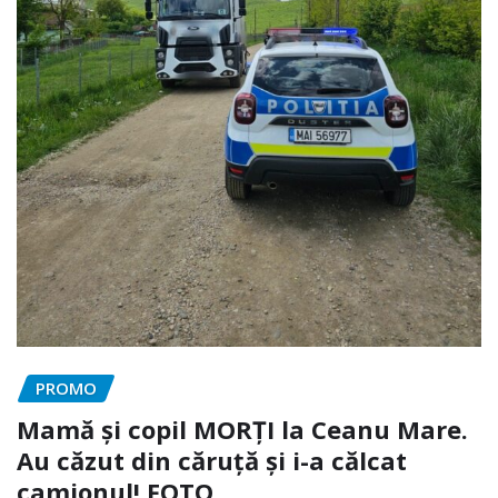
PROMO
Mamă și copil MORȚI la Ceanu Mare.
Au căzut din căruță și i-a călcat
camionul! FOTO