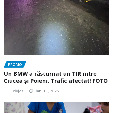
PROMO
Un BMW a răsturnat un TIR între
Ciucea și Poieni. Trafic afectat! FOTO
clujazi
ian. 11, 2025