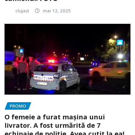
clujazi
mai 12, 2025
PROMO
O femeie a furat mașina unui
livrator. A fost urmărită de 7
echipaje de poliție. Avea cuțit la ea!