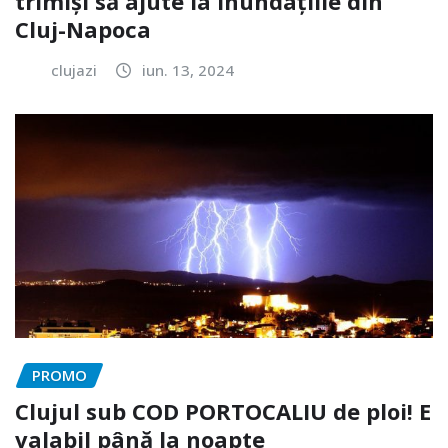
trimiși să ajute la inundațiile din
Cluj-Napoca
clujazi
iun. 13, 2024
PROMO
Clujul sub COD PORTOCALIU de ploi! E
valabil până la noapte