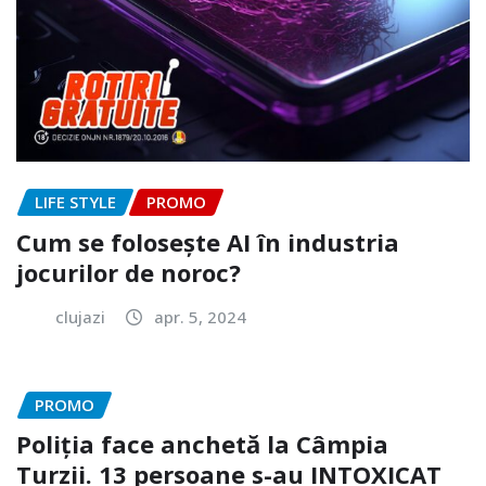
LIFE STYLE
PROMO
Cum se folosește AI în industria
jocurilor de noroc?
clujazi
apr. 5, 2024
PROMO
Poliția face anchetă la Câmpia
Turzii. 13 persoane s-au INTOXICAT