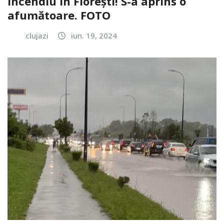
Incendiu în Florești! S-a aprins o
afumătoare. FOTO
clujazi
iun. 19, 2024