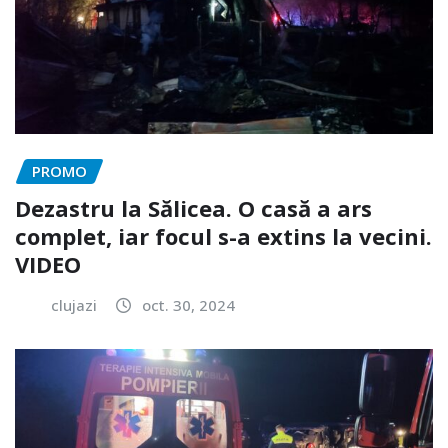
PROMO
Dezastru la Sălicea. O casă a ars
complet, iar focul s-a extins la vecini.
VIDEO
clujazi
oct. 30, 2024