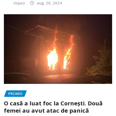
clujazi
aug. 20, 2024
PROMO
O casă a luat foc la Cornești. Două
femei au avut atac de panică