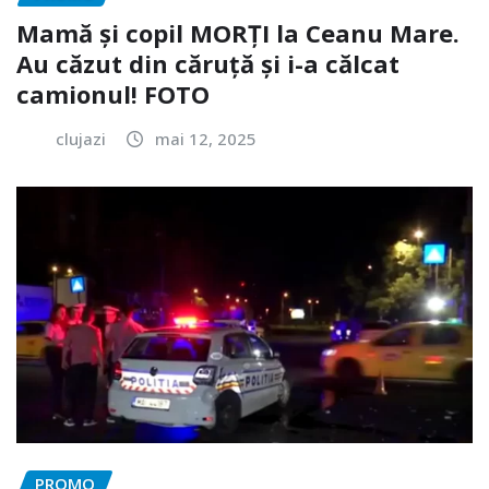
Mamă și copil MORȚI la Ceanu Mare.
Au căzut din căruță și i-a călcat
camionul! FOTO
clujazi
mai 12, 2025
PROMO