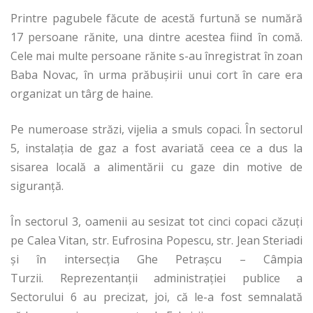
Printre pagubele făcute de acestă furtună se numără
17 persoane rănite, una dintre acestea fiind în comă.
Cele mai multe persoane rănite s-au înregistrat în zoan
Baba Novac, în urma prăbușirii unui cort în care era
organizat un târg de haine.
Pe numeroase străzi, vijelia a smuls copaci. În sectorul
5, instalația de gaz a fost avariată ceea ce a dus la
sisarea locală a alimentării cu gaze din motive de
siguranță.
În sectorul 3, oamenii au sesizat tot cinci copaci căzuţi
pe Calea Vitan, str. Eufrosina Popescu, str. Jean Steriadi
şi în intersecţia Ghe Petraşcu – Câmpia
Turzii. Reprezentanţii administraţiei publice a
Sectorului 6 au precizat, joi, că le-a fost semnalată