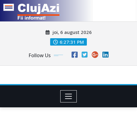
Skip
joi, 6 august 2026
to
content
6:27:34 PM
Follow Us