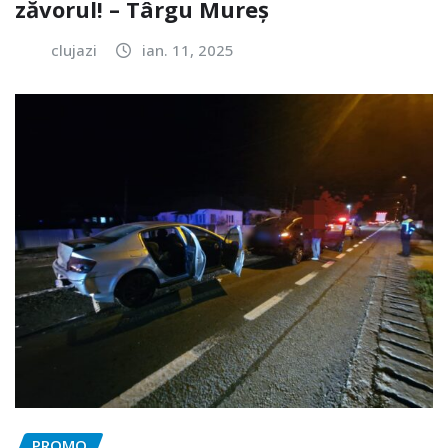
zăvorul! – Târgu Mureș
clujazi
ian. 11, 2025
PROMO