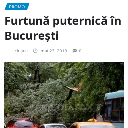
PROMO
Furtună puternică în
București
clujazi
mai 23, 2013
0