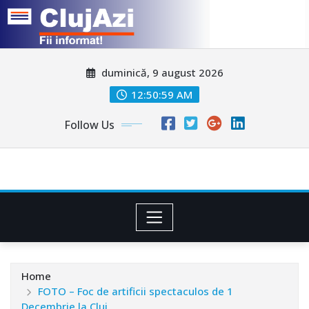
Skip
duminică, 9 august 2026
to
content
12:51:02 AM
Follow Us
Home
FOTO – Foc de artificii spectaculos de 1
Decembrie la Cluj