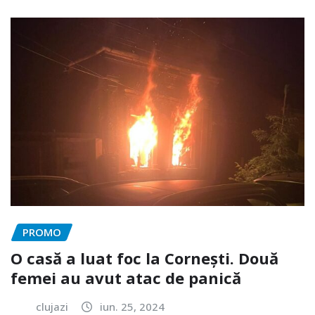
PROMO
O casă a luat foc la Cornești. Două
femei au avut atac de panică
clujazi
iun. 25, 2024