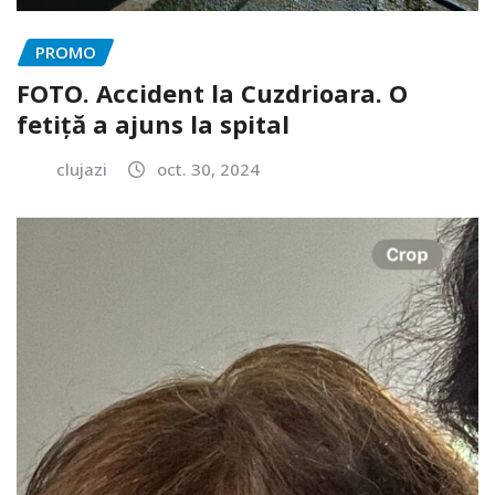
PROMO
FOTO. Accident la Cuzdrioara. O
fetiță a ajuns la spital
clujazi
oct. 30, 2024