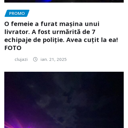
PROMO
O femeie a furat mașina unui
livrator. A fost urmărită de 7
echipaje de poliție. Avea cuțit la ea!
FOTO
clujazi
ian. 21, 2025