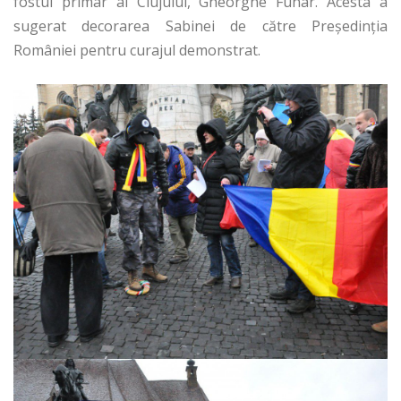
fostul primar al Clujului, Gheorghe Funar. Acesta a
sugerat decorarea Sabinei de către Preşedinţia
României pentru curajul demonstrat.