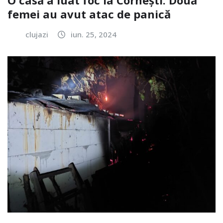
O casă a luat foc la Cornești. Două
femei au avut atac de panică
clujazi
iun. 25, 2024