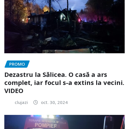
PROMO
Dezastru la Sălicea. O casă a ars
complet, iar focul s-a extins la vecini.
VIDEO
clujazi
oct. 30, 2024