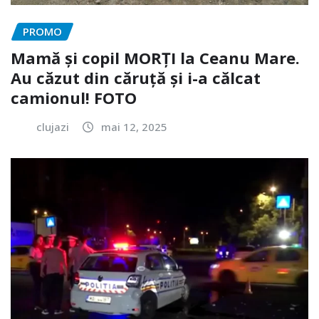
PROMO
Mamă și copil MORȚI la Ceanu Mare.
Au căzut din căruță și i-a călcat
camionul! FOTO
clujazi
mai 12, 2025