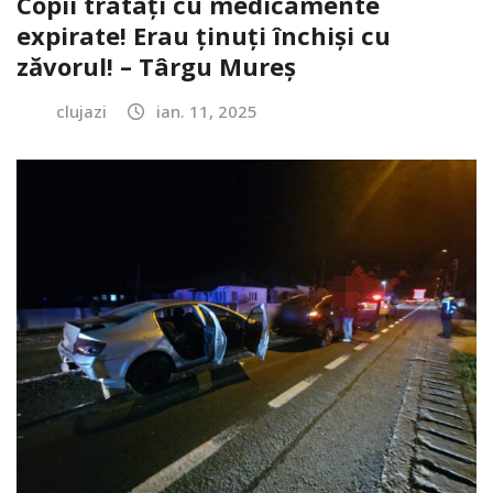
Copii tratați cu medicamente
expirate! Erau ținuți închiși cu
zăvorul! – Târgu Mureș
clujazi
ian. 11, 2025