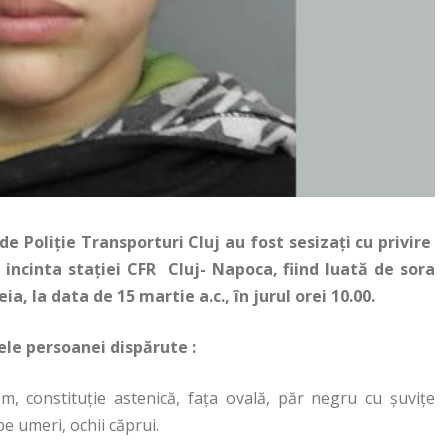
 de Poliţie Transporturi Cluj au fost sesizaţi cu privire
 incinta staţiei CFR Cluj- Napoca, fiind luată de sora
a, la data de 15 martie a.c., în jurul orei 10.00.
ele persoanei dispărute :
 m, constituţie astenică, faţa ovală, păr negru cu şuviţe
pe umeri, ochii căprui.