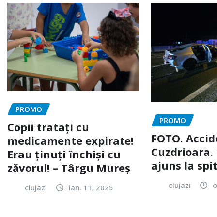
PROMO
PROMO
Copii tratați cu
FOTO. Accid
medicamente expirate!
Cuzdrioara. 
Erau ținuți închiși cu
ajuns la spi
zăvorul! – Târgu Mureș
clujazi
o
clujazi
ian. 11, 2025