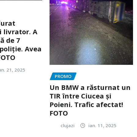
furat
livrator. A
ă de 7
poliție. Avea
 FOTO
an. 21, 2025
PROMO
Un BMW a răsturnat un
TIR între Ciucea și
Poieni. Trafic afectat!
FOTO
clujazi
ian. 11, 2025