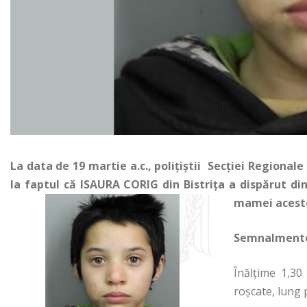
La data de 19 martie a.c., poliţiştii Secţiei Regionale
la faptul că ISAURA CORIG din Bistriţa a dispărut din
mamei acestei
Semnalment
Înălţime 1,30
roşcate, lung 