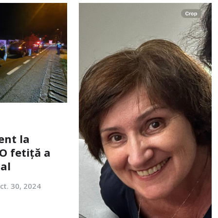
ent la
O fetiță a
tal
ct. 30, 2024