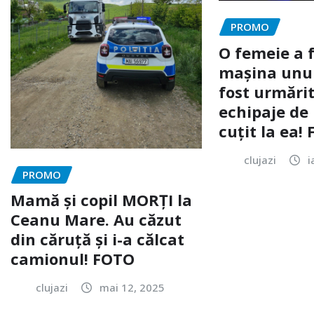
PROMO
O femeie a 
mașina unui 
fost urmărit
echipaje de 
cuțit la ea!
clujazi
i
PROMO
Mamă și copil MORȚI la
Ceanu Mare. Au căzut
din căruță și i-a călcat
camionul! FOTO
clujazi
mai 12, 2025