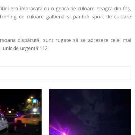
iţiei era îmbrăcată cu o geacă de culoare neagră din fâş,
trening de culoare galbenă şi pantofi sport de culoare
ersoana dispărută, sunt rugate să se adreseze celei mai
l unic de urgenţă 112!