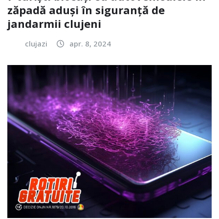
zăpadă aduși în siguranță de
jandarmii clujeni
clujazi
apr. 8, 2024