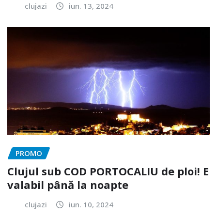
clujazi
iun. 13, 2024
PROMO
Clujul sub COD PORTOCALIU de ploi! E
valabil până la noapte
clujazi
iun. 10, 2024