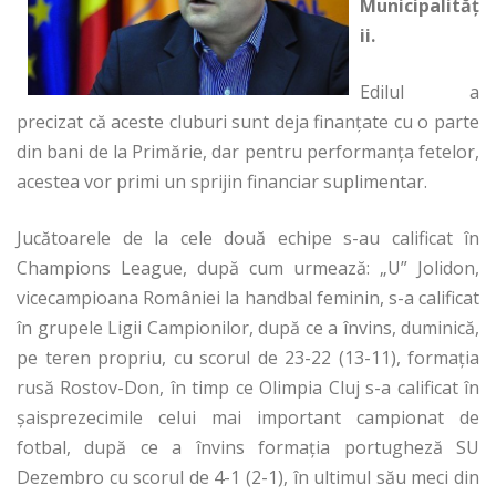
Municipalităţ
ii.
Edilul a
precizat că aceste cluburi sunt deja finanţate cu o parte
din bani de la Primărie, dar pentru performanţa fetelor,
acestea vor primi un sprijin financiar suplimentar.
Jucătoarele de la cele două echipe s-au calificat în
Champions League, după cum urmează: „U” Jolidon,
vicecampioana României la handbal feminin, s-a calificat
în grupele Ligii Campionilor, după ce a învins, duminică,
pe teren propriu, cu scorul de 23-22 (13-11), formaţia
rusă Rostov-Don, în timp ce Olimpia Cluj s-a calificat în
şaisprezecimile celui mai important campionat de
fotbal, după ce a învins formaţia portugheză SU
Dezembro cu scorul de 4-1 (2-1), în ultimul său meci din