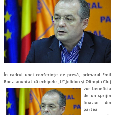
În cadrul unei conferinţe de presă, primarul Emil
Boc a anunţat că echipele „U” Jolidon şi Olimpia Cluj
vor bene
ficia
de un sprijin
finaciar din
partea