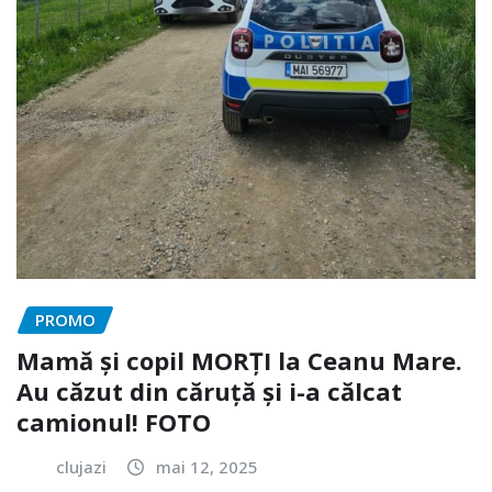
PROMO
Mamă și copil MORȚI la Ceanu Mare.
Au căzut din căruță și i-a călcat
camionul! FOTO
clujazi
mai 12, 2025