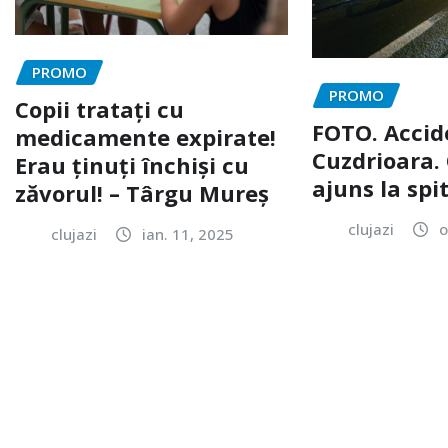
PROMO
PROMO
Copii tratați cu
FOTO. Accid
medicamente expirate!
Cuzdrioara. 
Erau ținuți închiși cu
ajuns la spi
zăvorul! – Târgu Mureș
clujazi
o
clujazi
ian. 11, 2025