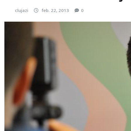
clujazi
feb. 22, 2013
0