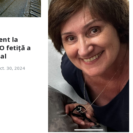
ent la
O fetiță a
tal
ct. 30, 2024