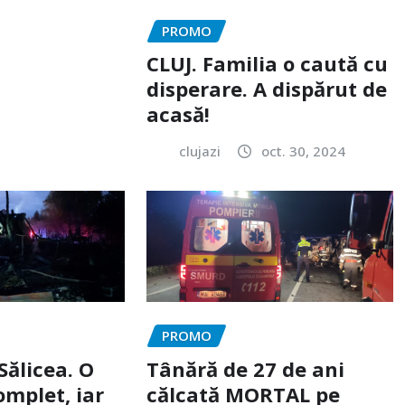
PROMO
CLUJ. Familia o caută cu
disperare. A dispărut de
acasă!
clujazi
oct. 30, 2024
PROMO
Sălicea. O
Tânără de 27 de ani
omplet, iar
călcată MORTAL pe