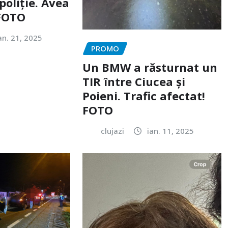
poliție. Avea
 FOTO
an. 21, 2025
PROMO
Un BMW a răsturnat un
TIR între Ciucea și
Poieni. Trafic afectat!
FOTO
clujazi
ian. 11, 2025