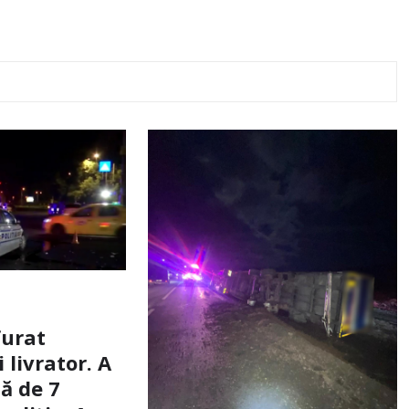
furat
livrator. A
ă de 7