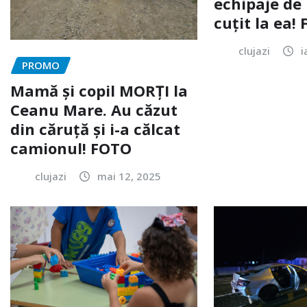
echipaje de 
cuțit la ea!
clujazi
i
PROMO
Mamă și copil MORȚI la
Ceanu Mare. Au căzut
din căruță și i-a călcat
camionul! FOTO
clujazi
mai 12, 2025