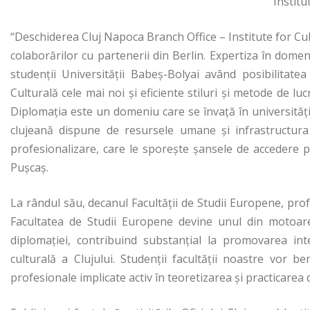
Institu
“Deschiderea Cluj Napoca Branch Office – Institute for 
colaborărilor cu partenerii din Berlin. Expertiza în domeni
studenţii Universităţii Babeş-Bolyai având posibilitatea
Culturală cele mai noi şi eficiente stiluri şi metode de 
Diplomaţia este un domeniu care se învaţă în universităţile 
clujeană dispune de resursele umane şi infrastructura
profesionalizare, care le sporeşte şansele de accedere pe 
Puşcaş.
La rândul său, decanul Facultăţii de Studii Europene, prof.
Facultatea de Studii Europene devine unul din motoarel
diplomaţiei, contribuind substanţial la promovarea int
culturală a Clujului. Studenţii facultăţii noastre vor be
profesionale implicate activ în teoretizarea şi practicarea 