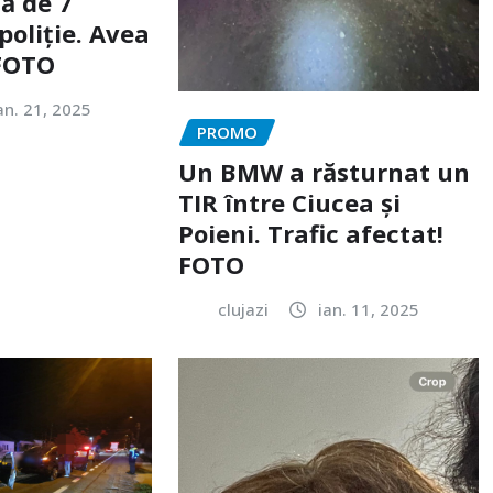
ă de 7
poliție. Avea
 FOTO
an. 21, 2025
PROMO
Un BMW a răsturnat un
TIR între Ciucea și
Poieni. Trafic afectat!
FOTO
clujazi
ian. 11, 2025