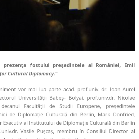
n prezența fostului președintele al României, Emil
 for Cultural Diplomacy.”
niment vor mai lua parte acad. prof.univ. dr. Ioan Aurel
ectorul Universităţii Babeş- Bolyai, prof.univ.dr. Nicolae
decanul Facultăţii de Studii Europene, preşedintele
iei de Diplomaţie Culturală din Berlin, Mark Donfried,
r Executiv al Institutului de Diplomaţie Culturală din Berlin
f.univ.dr. Vasile Puşcaş, membru în Consiliul Director al