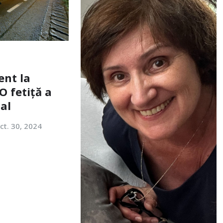
ent la
O fetiță a
tal
ct. 30, 2024