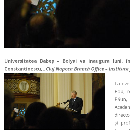
Universitatea Babeș – Bolyai va inaugura luni, î
Constantinescu,
„Cluj Napoca Branch Office – Institute
La eve
Pop, r
Păun, 
Academ
directo
şi pro