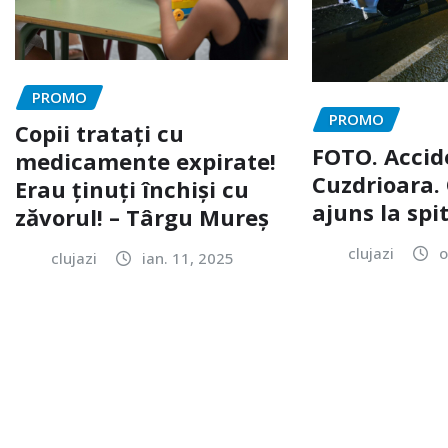
PROMO
PROMO
Copii tratați cu
FOTO. Accid
medicamente expirate!
Cuzdrioara. 
Erau ținuți închiși cu
ajuns la spi
zăvorul! – Târgu Mureș
clujazi
o
clujazi
ian. 11, 2025