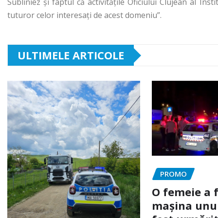
Subliniez şi faptul că activităţile Oficiului Clujean al Ins
tuturor celor interesaţi de acest domeniu”.
ULTIMELE ARTICOLE
PROMO
O femeie a 
mașina unui 