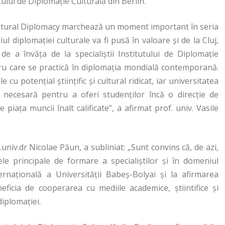
tului de Diplomaţie Culturală din Berlin.
Cultural Diplomacy marchează un moment important în seria
ul diplomaţiei culturale va fi pusă în valoare şi de la Cluj,
 de a învăţa de la specialiştii Institutului de Diplomaţie
lucru care se practică în diplomaţia mondială contemporană.
cu potenţial ştiinţific şi cultural ridicat, iar universitatea
 necesară pentru a oferi studenţilor încă o direcţie de
piaţa muncii înalt calificate”, a afirmat prof. univ. Vasile
univ.dr Nicolae Păun, a subliniat: „Sunt convins că, de azi,
e principale de formare a specialiştilor şi în domeniul
ernaţională a Universităţii Babeş-Bolyai şi la afirmarea
neficia de cooperarea cu mediile academice, ştiintifice şi
diplomaţiei.