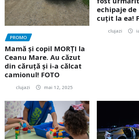
fost urmărit
echipaje de 
cuțit la ea!
clujazi
i
PROMO
Mamă și copil MORȚI la
Ceanu Mare. Au căzut
din căruță și i-a călcat
camionul! FOTO
clujazi
mai 12, 2025