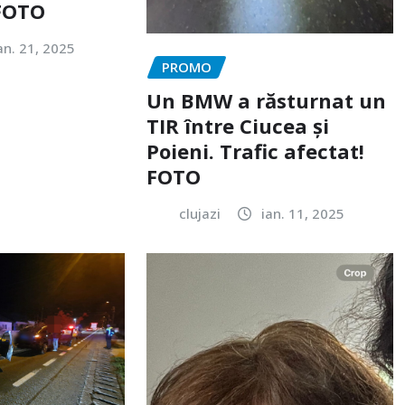
 FOTO
an. 21, 2025
PROMO
Un BMW a răsturnat un
TIR între Ciucea și
Poieni. Trafic afectat!
FOTO
clujazi
ian. 11, 2025