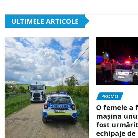
ULTIMELE ARTICOLE
PROMO
O femeie a 
mașina unui 
fost urmărit
echipaje de 