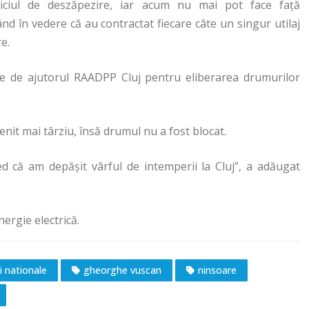
viciul de deszăpezire, iar acum nu mai pot face față
nd în vedere că au contractat fiecare câte un singur utilaj
e.
oie de ajutorul RAADPP Cluj pentru eliberarea drumurilor
nit mai târziu, însă drumul nu a fost blocat.
 că am depășit vârful de intemperii la Cluj”, a adăugat
ergie electrică.
 nationale
gheorghe vuscan
ninsoare