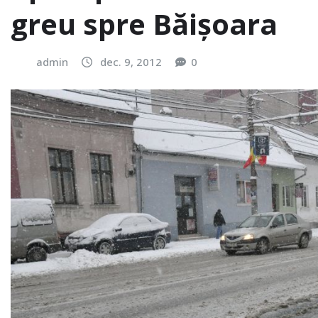
greu spre Băișoara
admin
dec. 9, 2012
0