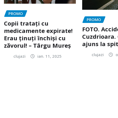
PROMO
PROMO
Copii tratați cu
FOTO. Accid
medicamente expirate!
Cuzdrioara. 
Erau ținuți închiși cu
ajuns la spi
zăvorul! – Târgu Mureș
clujazi
o
clujazi
ian. 11, 2025