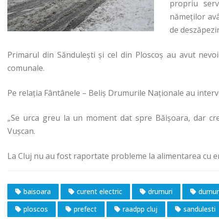
propriu ser
nămeților avâ
de deszăpezir
Primarul din Săndulești și cel din Ploscoș au avut nev
comunale.
Pe relația Fântânele – Beliș Drumurile Naționale au interve
„Se urca greu la un moment dat spre Băișoara, dar cred
Vușcan.
La Cluj nu au fost raportate probleme la alimentarea cu en
baisoara
curent electric
drumuri
dumuri
ploscos
prefect
raadpp cluj
sandulesti