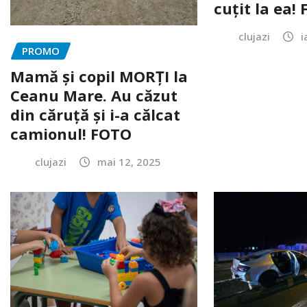
cuțit la ea!
clujazi
i
PROMO
Mamă și copil MORȚI la
Ceanu Mare. Au căzut
din căruță și i-a călcat
camionul! FOTO
clujazi
mai 12, 2025