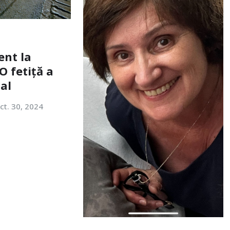
ent la
O fetiță a
tal
ct. 30, 2024