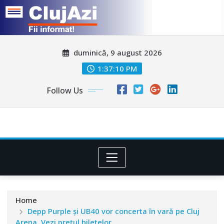
Skip
duminică, 9 august 2026
to
content
1:37:12 PM
Follow Us
Home
Depp Purple și UB40 vor concerta în vară pe Cluj
Arena. Vezi prețul biletelor