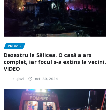
PROMO
Dezastru la Sălicea. O casă a ars
complet, iar focul s-a extins la vecini.
VIDEO
clujazi
oct. 30, 2024