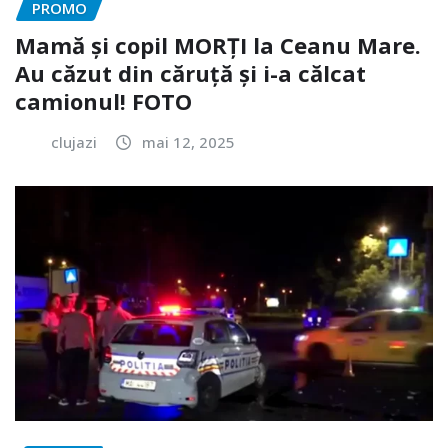
PROMO
Mamă și copil MORȚI la Ceanu Mare.
Au căzut din căruță și i-a călcat
camionul! FOTO
clujazi
mai 12, 2025