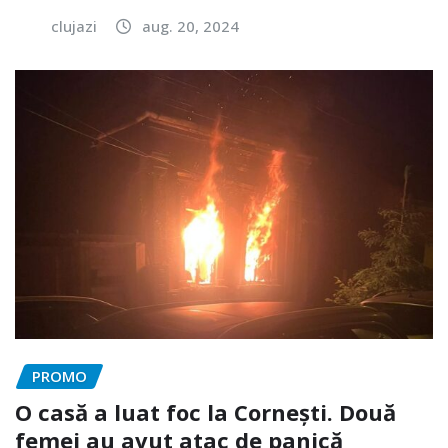
clujazi
aug. 20, 2024
PROMO
O casă a luat foc la Cornești. Două
femei au avut atac de panică