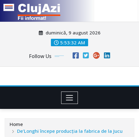
Skip
duminică, 9 august 2026
to
content
5:53:34 AM
Follow Us
Home
De’Longhi începe producția la fabrica de la Jucu