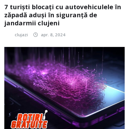
7 turiști blocați cu autovehiculele în
zăpadă aduși în siguranță de
jandarmii clujeni
clujazi
apr. 8, 2024