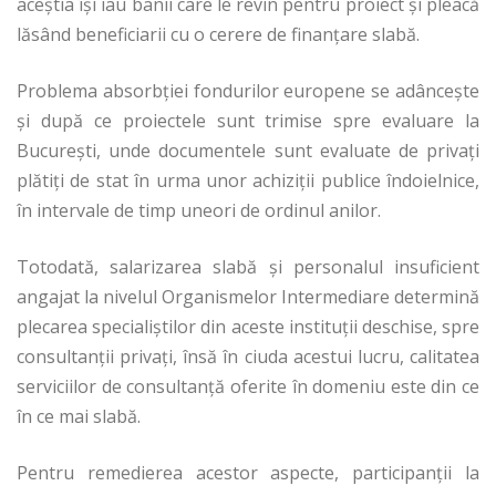
aceştia îşi iau banii care le revin pentru proiect şi pleacă
lăsând beneficiarii cu o cerere de finanţare slabă.
Problema absorbţiei fondurilor europene se adânceşte
şi după ce proiectele sunt trimise spre evaluare la
Bucureşti, unde documentele sunt evaluate de privaţi
plătiţi de stat în urma unor achiziţii publice îndoielnice,
în intervale de timp uneori de ordinul anilor.
Totodată, salarizarea slabă şi personalul insuficient
angajat la nivelul Organismelor Intermediare determină
plecarea specialiştilor din aceste instituţii deschise, spre
consultanţii privaţi, însă în ciuda acestui lucru, calitatea
serviciilor de consultanţă oferite în domeniu este din ce
în ce mai slabă.
Pentru remedierea acestor aspecte, participanţii la