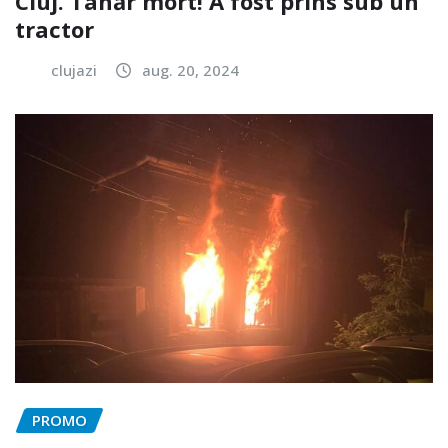
Cluj. Tânăr mort! A fost prins sub un
tractor
clujazi
aug. 20, 2024
PROMO