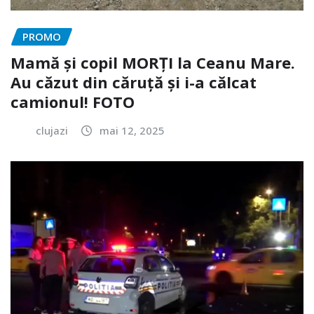
PROMO
Mamă și copil MORȚI la Ceanu Mare.
Au căzut din căruță și i-a călcat
camionul! FOTO
clujazi
mai 12, 2025