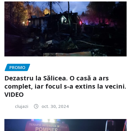
PROMO
Dezastru la Sălicea. O casă a ars
complet, iar focul s-a extins la vecini.
VIDEO
clujazi
oct. 30, 2024