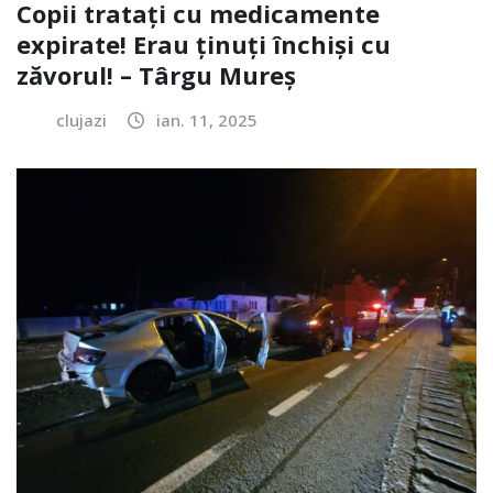
Copii tratați cu medicamente
expirate! Erau ținuți închiși cu
zăvorul! – Târgu Mureș
clujazi
ian. 11, 2025