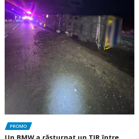
PROMO
Un BMW a răsturnat un TIR între