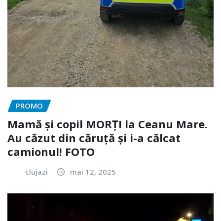
PROMO
Mamă și copil MORȚI la Ceanu Mare.
Au căzut din căruță și i-a călcat
camionul! FOTO
clujazi
mai 12, 2025