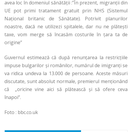
avea loc în domeniul sănătății :”În prezent, migranţii din
UE pot primi tratament gratuit prin NHS (Sistemul
Naţional britanic de Sănătate). Potrivit planurilor
noastre, dacă ne utilizezi spitalele, dar nu ne plăteşti
taxe, vom merge să încasăm costurile în ţara ta de
origine”
Guvernul estimează că după renunțarea la restricțiile
impuse bulgarilor și românilor, numărul de imigranți se
va ridica undeva la 13.000 de persoane. Aceste măsuri
discutate, sunt absolut normale, premierul menționând
că
„oricine vine aici să plătească şi să ofere ceva
înapoi”.
Foto : bbc.co.uk