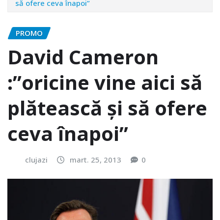
să ofere ceva înapoi”
PROMO
David Cameron
:”oricine vine aici să
plătească şi să ofere
ceva înapoi”
clujazi
mart. 25, 2013
0