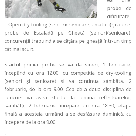
ea unei
probe de
dificultate
– Open dry tooling (seniori/ senioare, amatori) şi a unei
probe de Escaladă pe Gheaţă (seniori/senioare),
concurenţii trebuind a se căţăra pe gheaţă într-un timp
cât mai scurt.
Startul primei probe se va da vineri, 1 februarie,
începând cu ora 12.00, cu competiţia de dry-tooling
(seniori şi senioare) şi va continua sâmbătă, 2
februarie, de la ora 9.00. Cea de-a doua disciplină de
concurs va avea startul la lumina reflectoarelor,
sâmbătă, 2 februarie, începând cu ora 18.30, etapa
finală a acesteia urmând a se desfăşura duminică, cu
începere de la ora 9.00.