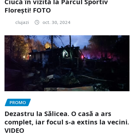
Ciucă în vizită la Parcul Sportiv
Florești! FOTO
clujazi
oct. 30, 2024
PROMO
Dezastru la Sălicea. O casă a ars
complet, iar focul s-a extins la vecini.
VIDEO