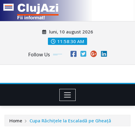
Skip
luni, 10 august 2026
to
content
11:58:33 AM
Follow Us
Home
Cupa Răchiţele la Escaladă pe Gheaţă