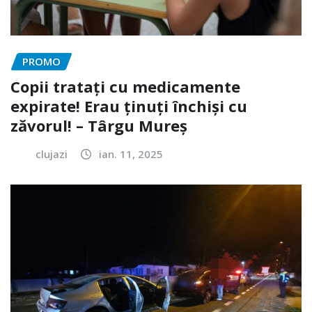
PROMO
Copii tratați cu medicamente
expirate! Erau ținuți închiși cu
zăvorul! – Târgu Mureș
clujazi
ian. 11, 2025