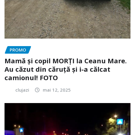
PROMO
Mamă și copil MORȚI la Ceanu Mare.
Au căzut din căruță și i-a călcat
camionul! FOTO
clujazi
mai 12, 2025