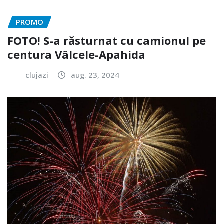
PROMO
FOTO! S-a răsturnat cu camionul pe
centura Vâlcele-Apahida
clujazi
aug. 23, 2024