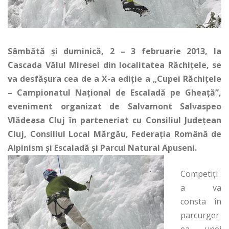
Sâmbătă şi duminică, 2 – 3 februarie 2013, la
Cascada Vălul Miresei din localitatea Răchiţele, se
va desfăşura cea de a X-a ediţie a „Cupei Răchiţele
– Campionatul Naţional de Escaladă pe Gheaţă”,
eveniment organizat de Salvamont Salvaspeo
Vlădeasa Cluj în parteneriat cu Consiliul Judeţean
Cluj, Consiliul Local Mărgău, Federaţia Română de
Alpinism şi Escaladă şi Parcul Natural Apuseni.
Competiţi
a va
consta în
parcurger