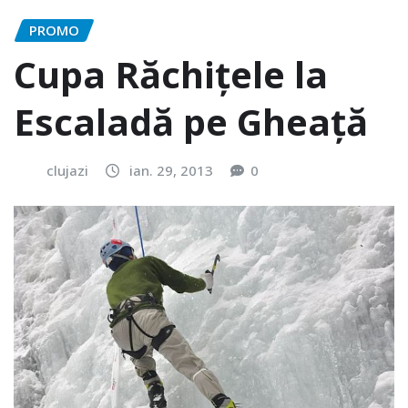
PROMO
Cupa Răchiţele la
Escaladă pe Gheaţă
clujazi
ian. 29, 2013
0