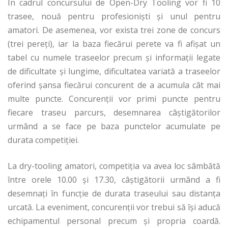
În cadrul concursului de Open-Dry Tooling vor fi 10
trasee, nouă pentru profesionişti şi unul pentru
amatori. De asemenea, vor exista trei zone de concurs
(trei pereţi), iar la baza fiecărui perete va fi afişat un
tabel cu numele traseelor precum şi informaţii legate
de dificultate şi lungime, dificultatea variată a traseelor
oferind şansa fiecărui concurent de a acumula cât mai
multe puncte. Concurenţii vor primi puncte pentru
fiecare traseu parcurs, desemnarea câştigătorilor
urmând a se face pe baza punctelor acumulate pe
durata competiţiei.
La dry-tooling amatori, competiţia va avea loc sâmbătă
între orele 10.00 şi 17.30, câştigătorii urmând a fi
desemnaţi în funcţie de durata traseului sau distanţa
urcată. La eveniment, concurenţii vor trebui să îşi aducă
echipamentul personal precum şi propria coardă.