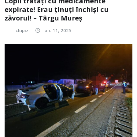
Copii tratați cu medicamente
expirate! Erau ținuți închiși cu
zăvorul! – Târgu Mureș
clujazi
ian. 11, 2025