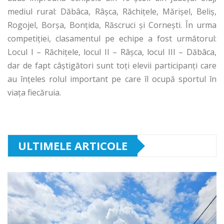
mediul rural: Dăbâca, Râşca, Răchiţele, Mărişel, Beliş,
Rogojel, Borşa, Bonţida, Răscruci şi Corneşti. În urma
competiţiei, clasamentul pe echipe a fost următorul:
Locul I – Răchiţele, locul II – Râşca, locul III – Dăbâca,
dar de fapt câştigători sunt toţi elevii participanţi care
au înţeles rolul important pe care îl ocupă sportul în
viaţa fiecăruia.
ULTIMELE ARTICOLE