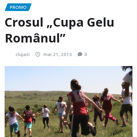
PROMO
Crosul „Cupa Gelu
Românul”
clujazi
mai 21, 2013
0