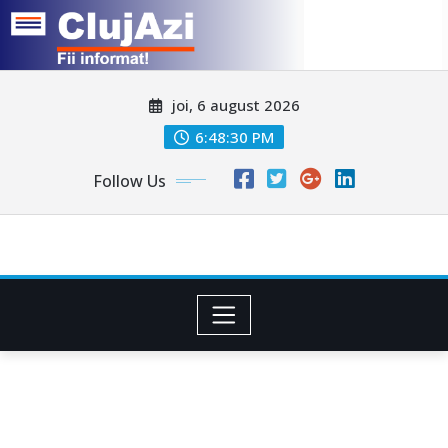
Skip
joi, 6 august 2026
to
content
6:48:33 PM
Follow Us