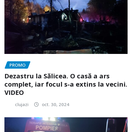
PROMO
Dezastru la Sălicea. O casă a ars
complet, iar focul s-a extins la vecini.
VIDEO
clujazi
oct. 30, 2024