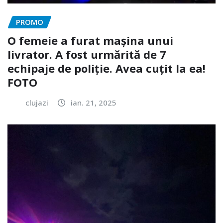
PROMO
O femeie a furat mașina unui
livrator. A fost urmărită de 7
echipaje de poliție. Avea cuțit la ea!
FOTO
clujazi
ian. 21, 2025