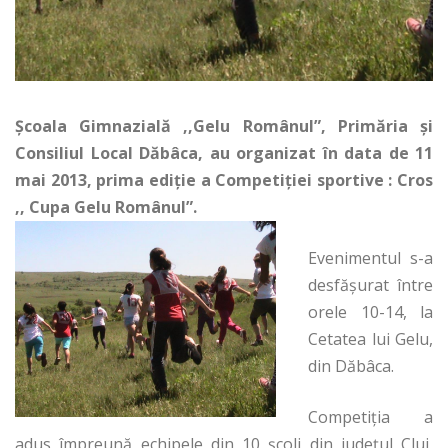
Şcoala Gimnazială ,,Gelu Românul”, Primăria şi
Consiliul Local Dăbâca, au organizat în data de 11
mai 2013, prima ediţie a Competiţiei sportive : Cros
,, Cupa Gelu Românul”.
Evenimentul s-a
desfăşurat între
orele 10-14, la
Cetatea lui Gelu,
din Dăbâca.
Competiţia a
adus împreună echipele din 10 şcoli din judeţul Cluj,