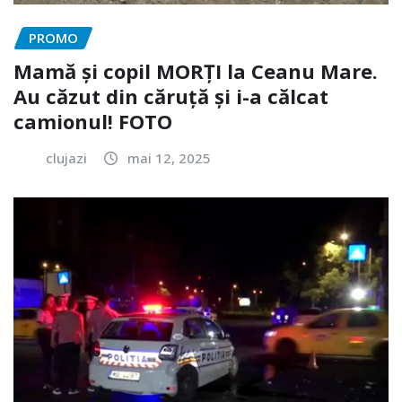
PROMO
Mamă și copil MORȚI la Ceanu Mare.
Au căzut din căruță și i-a călcat
camionul! FOTO
clujazi
mai 12, 2025