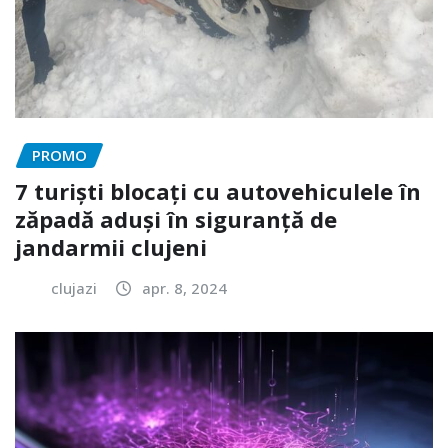
PROMO
7 turiști blocați cu autovehiculele în
zăpadă aduși în siguranță de
jandarmii clujeni
clujazi
apr. 8, 2024