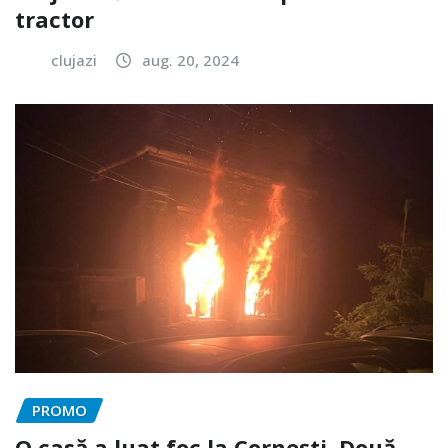
tractor
clujazi
aug. 20, 2024
PROMO
O casă a luat foc la Cornești. Două