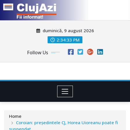
Skip
duminică, 9 august 2026
to
content
2:34:36 PM
Follow Us
Home
Coroian: președintele CJ, Horea Uioreanu poate fi
suspendat