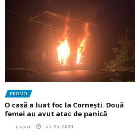
PROMO
O casă a luat foc la Cornești. Două
femei au avut atac de panică
clujazi
iun. 25, 2024