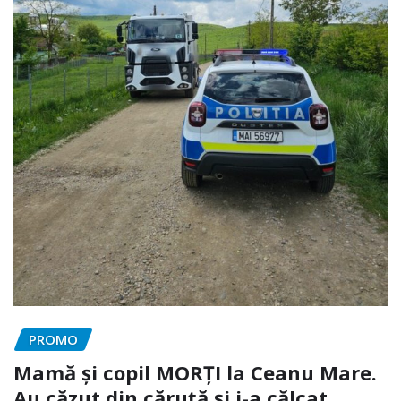
PROMO
Mamă și copil MORȚI la Ceanu Mare.
Au căzut din căruță și i-a călcat