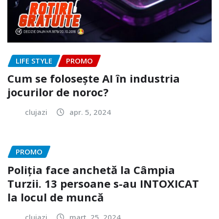
LIFE STYLE
PROMO
Cum se folosește AI în industria
jocurilor de noroc?
clujazi
apr. 5, 2024
PROMO
Poliția face anchetă la Câmpia
Turzii. 13 persoane s-au INTOXICAT
la locul de muncă
clujazi
mart. 25, 2024