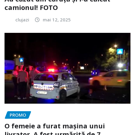
camionul! FOTO
clujazi
mai 12, 2025
PROMO
O femeie a furat mașina unui
livrator. A fost urmărită de 7