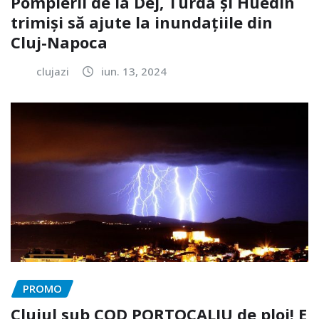
Pompierii de la Dej, Turda și Huedin
trimiși să ajute la inundațiile din
Cluj-Napoca
clujazi
iun. 13, 2024
PROMO
Clujul sub COD PORTOCALIU de ploi! E