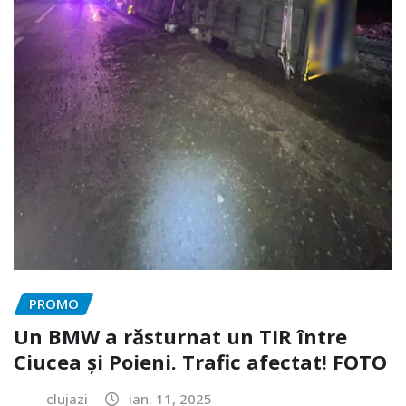
PROMO
Un BMW a răsturnat un TIR între
Ciucea și Poieni. Trafic afectat! FOTO
clujazi
ian. 11, 2025