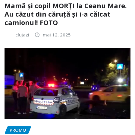
Mamă și copil MORȚI la Ceanu Mare.
Au căzut din căruță și i-a călcat
camionul! FOTO
clujazi
mai 12, 2025
PROMO