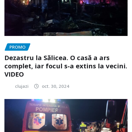
PROMO
Dezastru la Sălicea. O casă a ars
complet, iar focul s-a extins la vecini.
VIDEO
clujazi
oct. 30, 2024