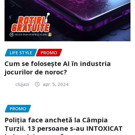
LIFE STYLE
PROMO
Cum se folosește AI în industria
jocurilor de noroc?
clujazi
apr. 5, 2024
PROMO
Poliția face anchetă la Câmpia
Turzii. 13 persoane s-au INTOXICAT