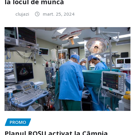
la locul de muncă
clujazi
mart. 25, 2024
PROMO
Planul ROȘU activat la Câmpia