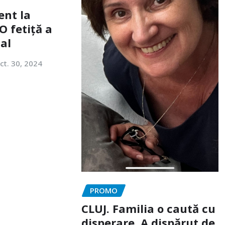
ent la
O fetiță a
tal
ct. 30, 2024
PROMO
CLUJ. Familia o caută cu
disperare. A dispărut de