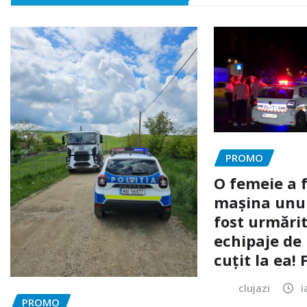
PROMO
O femeie a 
mașina unui 
fost urmărit
echipaje de 
cuțit la ea!
clujazi
i
PROMO