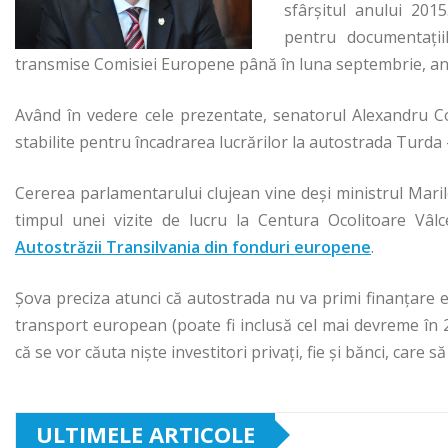
sfârşitul anului 2015
pentru documentaţii
transmise Comisiei Europene până în luna septembrie, an
Având în vedere cele prezentate, senatorul Alexandru Cord
stabilite pentru încadrarea lucrărilor la autostrada Tur
Cererea parlamentarului clujean vine deşi ministrul Maril
timpul unei vizite de lucru la Centura Ocolitoare Vâl
Autostrăzii Transilvania din fonduri europene
.
Şova preciza atunci că autostrada nu va primi finanţare
transport european (poate fi inclusă cel mai devreme în 2
că se vor căuta niște investitori privaţi, fie și bănci, care 
ULTIMELE ARTICOLE