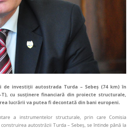
i de investiţii autostrada Turda – Sebeş (74 km) în
), cu susţinere financiară din proiecte structurale,
rea lucrării va putea fi decontată din bani europeni.
are a instrumentelor structurale, prin care Comisia
construirea autostrăzii Turda – Sebeş, se întinde până la