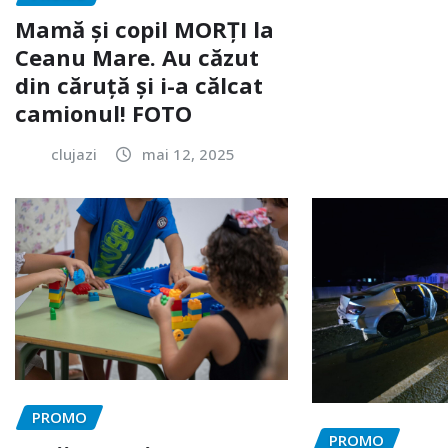
Mamă și copil MORȚI la
Ceanu Mare. Au căzut
din căruță și i-a călcat
camionul! FOTO
clujazi
mai 12, 2025
PROMO
PROMO