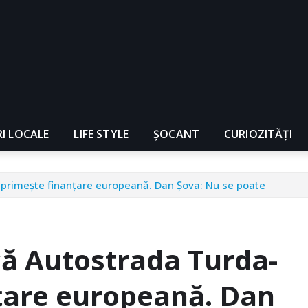
RI LOCALE
LIFE STYLE
ȘOCANT
CURIOZITĂȚI
 primeşte finanţare europeană. Dan Şova: Nu se poate
că Autostrada Turda-
ţare europeană. Dan