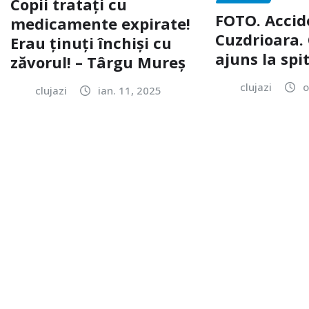
Copii tratați cu
FOTO. Accid
medicamente expirate!
Cuzdrioara. 
Erau ținuți închiși cu
ajuns la spi
zăvorul! – Târgu Mureș
clujazi
o
clujazi
ian. 11, 2025