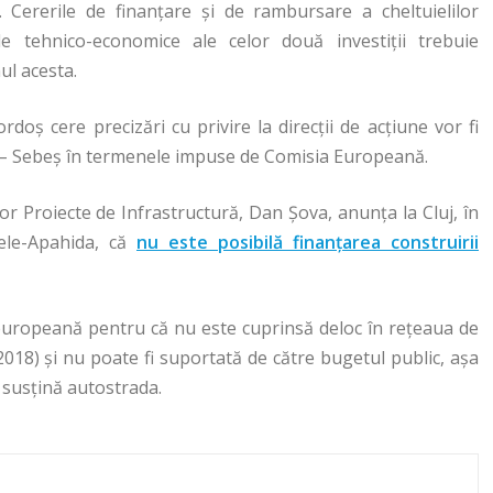
. Cererile de finanţare şi de rambursare a cheltuielilor
le tehnico-economice ale celor două investiţii trebuie
ul acesta.
oș cere precizări cu privire la direcţii de acţiune vor fi
da – Sebeş în termenele impuse de Comisia Europeană.
or Proiecte de Infrastructură, Dan Şova, anunţa la Cluj, în
cele-Apahida, că
nu este posibilă finanţarea construirii
 europeană pentru că nu este cuprinsă deloc în rețeaua de
018) și nu poate fi suportată de către bugetul public, așa
să susţină autostrada.