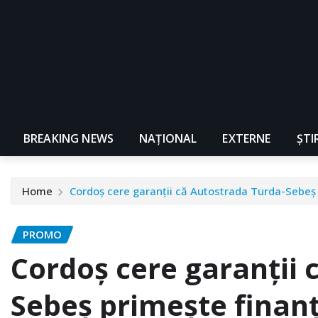
BREAKING NEWS
NAŢIONAL
EXTERNE
ȘTI
Home
Cordoș cere garanţii că Autostrada Turda-Sebeș
PROMO
Cordoș cere garanţii 
Sebeș primeşte finan