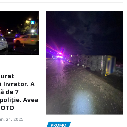
furat
livrator. A
ă de 7
poliție. Avea
 FOTO
an. 21, 2025
PROMO